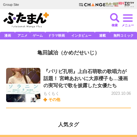
Group Site
検索
メニュー
漫画
アニメ
ゲーム
ドラマ映画
インタビュー
連載
無料コミック
亀田誠治
（かめだせいじ）
『パリピ孔明』上白石萌歌の歌唱力が
話題！ 宮﨑あおいに大原櫻子も…漫画
の実写化で歌を披露した女優たち
もくもく
2023.10.06
その他
人気タグ