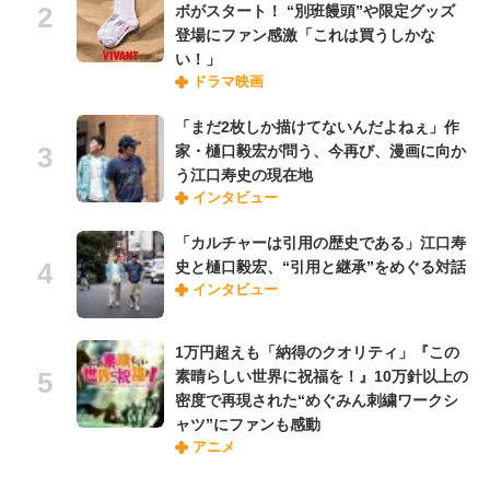
ボがスタート！ “別班饅頭”や限定グッズ
登場にファン感激「これは買うしかな
い！」
ドラマ映画
「まだ2枚しか描けてないんだよねぇ」作
家・樋口毅宏が問う、今再び、漫画に向か
う江口寿史の現在地
インタビュー
「カルチャーは引用の歴史である」江口寿
史と樋口毅宏、“引用と継承”をめぐる対話
インタビュー
1万円超えも「納得のクオリティ」『この
素晴らしい世界に祝福を！』10万針以上の
密度で再現された“めぐみん刺繍ワークシ
ャツ”にファンも感動
アニメ