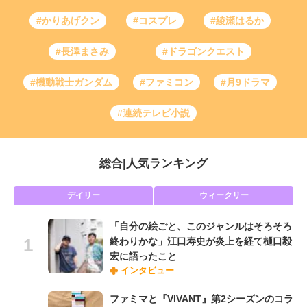
#かりあげクン
#コスプレ
#綾瀬はるか
#長澤まさみ
#ドラゴンクエスト
#機動戦士ガンダム
#ファミコン
#月9ドラマ
#連続テレビ小説
総合
|
人気ランキング
デイリー
ウィークリー
「自分の絵ごと、このジャンルはそろそろ
終わりかな」江口寿史が炎上を経て樋口毅
宏に語ったこと
インタビュー
ファミマと『VIVANT』第2シーズンのコラ