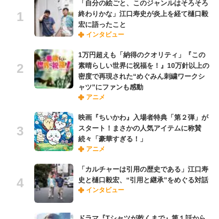
「自分の絵ごと、このジャンルはそろそろ
終わりかな」江口寿史が炎上を経て樋口毅
宏に語ったこと
インタビュー
1万円超えも「納得のクオリティ」『この
素晴らしい世界に祝福を！』10万針以上の
密度で再現された“めぐみん刺繍ワークシ
ャツ”にファンも感動
アニメ
映画『ちいかわ』入場者特典「第２弾」が
スタート！まさかの人気アイテムに称賛
続々「豪華すぎる！」
アニメ
「カルチャーは引用の歴史である」江口寿
史と樋口毅宏、“引用と継承”をめぐる対話
インタビュー
ドラマ『Tシャツが乾くまで』第１話から