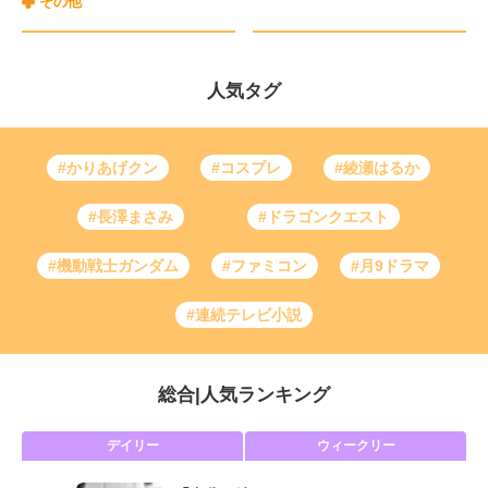
その他
人気タグ
#かりあげクン
#コスプレ
#綾瀬はるか
#長澤まさみ
#ドラゴンクエスト
#機動戦士ガンダム
#ファミコン
#月9ドラマ
#連続テレビ小説
総合
|
人気ランキング
デイリー
ウィークリー