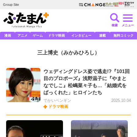
Group Site
検索
メニュー
漫画
アニメ
ゲーム
ドラマ映画
インタビュー
連載
無料コミック
三上博史
（みかみひろし）
ウェディングドレス姿で逃走!?『101回
目のプロポーズ』浅野温子に『やまと
なでしこ』松嶋菜々子も…「結婚式を
ばっくれた」ヒロインたち
でかいペンギン
2025.10.04
ドラマ映画