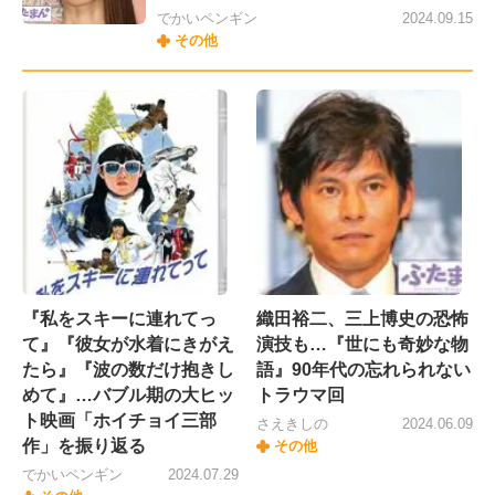
でかいペンギン
2024.09.15
その他
『私をスキーに連れてっ
織田裕二、三上博史の恐怖
て』『彼女が水着にきがえ
演技も…『世にも奇妙な物
たら』『波の数だけ抱きし
語』90年代の忘れられない
めて』…バブル期の大ヒッ
トラウマ回
ト映画「ホイチョイ三部
さえきしの
2024.06.09
作」を振り返る
その他
でかいペンギン
2024.07.29