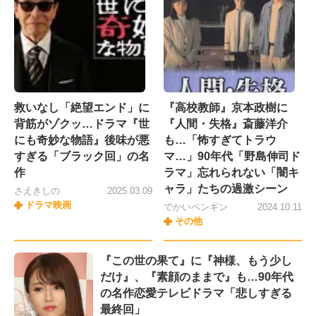
救いなし「絶望エンド」に
『高校教師』京本政樹に
背筋がゾクッ…ドラマ『世
『人間・失格』斎藤洋介
にも奇妙な物語』後味が悪
も…「怖すぎてトラウ
すぎる「ブラック回」の名
マ…」90年代「野島伸司ド
作
ラマ」忘れられない「闇キ
ャラ」たちの過激シーン
さえきしの
2025.03.09
ドラマ映画
でかいペンギン
2024.10.11
その他
『この世の果て』に『神様、もう少し
だけ』、『素顔のままで』も…90年代
の名作恋愛テレビドラマ「悲しすぎる
最終回」