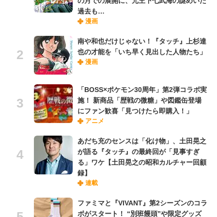
の月での展開に、元王下七武海の謎めいた
過去も…
漫画
南や和也だけじゃない！『タッチ』上杉達
也の才能を「いち早く見出した人物たち」
漫画
「BOSS×ポケモン30周年」第2弾コラボ実
施！ 新商品「歴戦の微糖」や図鑑缶登場
にファン歓喜「見つけたら即購入！」
アニメ
あだち充のセンスは「化け物」、土田晃之
が語る『タッチ』の最終回が「見事すぎ
る」ワケ【土田晃之の昭和カルチャー回顧
録】
連載
ファミマと『VIVANT』第2シーズンのコラ
ボがスタート！ “別班饅頭”や限定グッズ