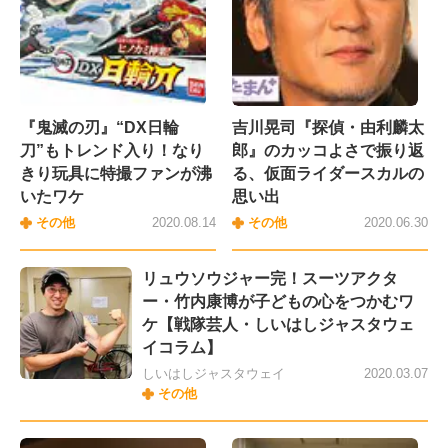
『鬼滅の刃』“DX日輪
吉川晃司『探偵・由利麟太
刀”もトレンド入り！なり
郎』のカッコよさで振り返
きり玩具に特撮ファンが沸
る、仮面ライダースカルの
いたワケ
思い出
その他
2020.08.14
その他
2020.06.30
リュウソウジャー完！スーツアクタ
ー・竹内康博が子どもの心をつかむワ
ケ【戦隊芸人・しいはしジャスタウェ
イコラム】
しいはしジャスタウェイ
2020.03.07
その他