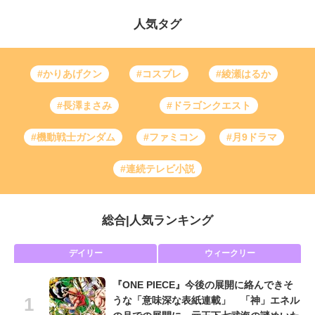
人気タグ
#かりあげクン
#コスプレ
#綾瀬はるか
#長澤まさみ
#ドラゴンクエスト
#機動戦士ガンダム
#ファミコン
#月9ドラマ
#連続テレビ小説
総合
|
人気ランキング
デイリー
ウィークリー
『ONE PIECE』今後の展開に絡んできそ
うな「意味深な表紙連載」 「神」エネル