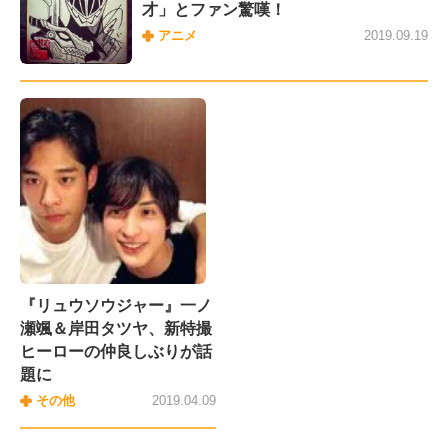
才」とファン驚嘆！
アニメ
2019.09.19
『リュウソウジャー』一ノ
瀬颯＆岸田タツヤ、新特撮
ヒーローの仲良しぶりが話
題に
その他
2019.04.09