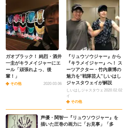
ガオブラック！ 純烈・酒井
『リュウソウジャー』から
一圭がキラメイジャーにエ
『キラメイジャー』へ！ ス
ール「頑張れよっ、後
ーツアクター・竹内康博の
輩！」
魅力を“戦隊芸人”しいはし
ジャスタウェイが解説
その他
2020.03.06
しいはしジャスタウェ
2020.02.02
イ
その他
声優・関智一『リュウソウジャー』を
描いた圧巻の画力に「お見事」「多