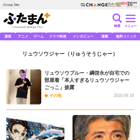
Group Site
検索
メニュー
漫画
アニメ
ゲーム
ドラマ映画
インタビュー
連載
無料コミック
リュウソウジャー
（りゅうそうじゃー）
リュウソウブルー・綱啓永が自宅での
部屋着「本人すぎるリュウソウジャー
ごっこ」披露
その他
2020.09.18