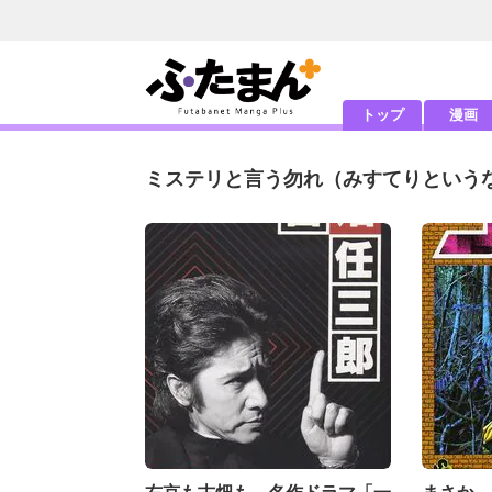
トップ
漫画
ミステリと言う勿れ
（みすてりという