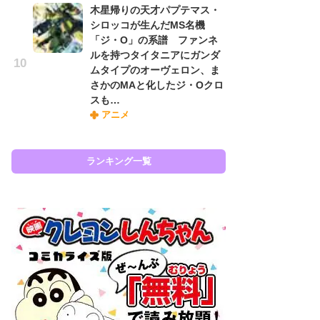
木星帰りの天才パプテマス・
『
シロッコが生んだMS名機
に
「ジ・O」の系譜 ファンネ
も
ルを持つタイタニアにガンダ
を
ムタイプのオーヴェロン、ま
役
さかのMAと化したジ・Oクロ
スも…
アニメ
ラン
ランキング一覧