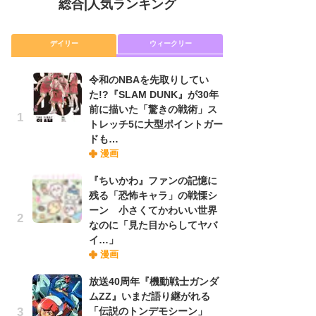
総合
|
人気ランキング
デイリー
ウィークリー
令和のNBAを先取りしてい
放
た!?『SLAM DUNK』が30年
ム
前に描いた「驚きの戦術」ス
「
トレッチ5に大型ポイントガー
「
ドも…
漫画
木
『ちいかわ』ファンの記憶に
シ
残る「恐怖キャラ」の戦慄シ
「
ーン 小さくてかわいい世界
ル
なのに「見た目からしてヤバ
ム
イ…」
さ
漫画
ス
放送40周年『機動戦士ガンダ
ムZZ』いまだ語り継がれる
舞
「伝説のトンデモシーン」
編