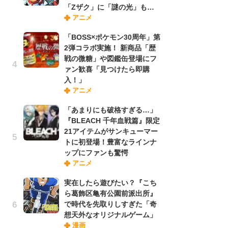
「Zザク」に「謎の光」も…
禁
アニメ
「
連
「BOSS×ポケモン30周年」第
2弾コラボ実施！ 新商品「歴
戦の微糖」や図鑑缶登場にフ
【
ァン歓喜「見つけたら即購
ー
入！」
完
アニメ
ー
「あまりにも破格すぎる…」
『BLEACH 千年血戦篇』限定
ナ
21アイテムがサンキューマー
リ
トに初登場！豊富なラインナ
イ
ップにファンも驚愕
味
アニメ
フ
ち
実在したら遊びたい？『こち
ら葛飾区亀有公園前派出所』
で時代を先取りしすぎた「奇
『
想天外なオリジナルゲーム」
に
漫画
が