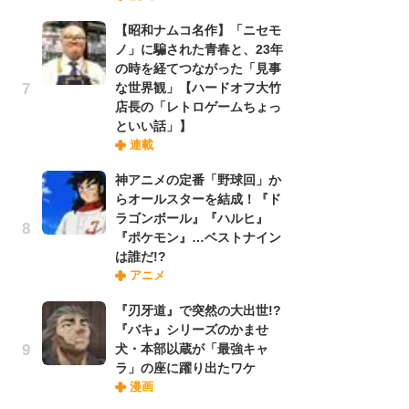
実
【昭和ナムコ名作】「ニセモ
ノ」に騙された青春と、23年
の時を経てつながった「見事
劇
な世界観」【ハードオフ大竹
け
店長の「レトロゲームちょっ
「
といい話」】
れ
連載
神アニメの定番「野球回」か
令
らオールスターを結成！『ド
た!
ラゴンボール』『ハルヒ』
前
『ポケモン』…ベストナイン
ト
は誰だ!?
ド
アニメ
『刃牙道』で突然の大出世!?
「
『バキ』シリーズのかませ
決
犬・本部以蔵が「最強キャ
場
ラ」の座に躍り出たワケ
別
漫画