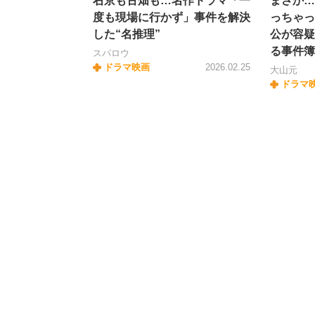
右京も古畑も…名作ドラマ「一
まさか…
度も現場に行かず」事件を解決
っちゃっ
した“名推理”
公が容疑
る事件簿
スパロウ
ドラマ映画
2026.02.25
大山元
ドラマ