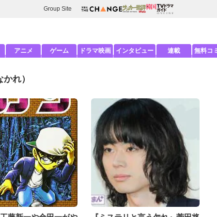
Group Site
アニメ
ゲーム
ドラマ映画
インタビュー
連載
無料コ
なかれ）