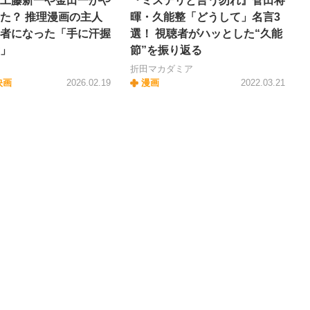
工藤新一や金田一がや
『ミステリと言う勿れ』菅田将
た？ 推理漫画の主人
暉・久能整「どうして」名言3
者になった「手に汗握
選！ 視聴者がハッとした“久能
」
節”を振り返る
折田マカダミア
映画
2026.02.19
漫画
2022.03.21