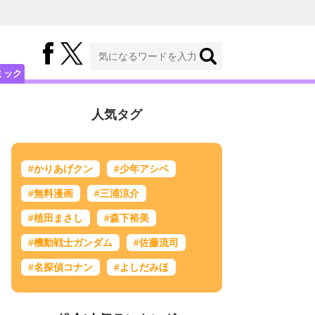
ミック
人気タグ
#かりあげクン
#少年アシベ
#無料漫画
#三浦涼介
#植田まさし
#森下裕美
#機動戦士ガンダム
#佐藤流司
#名探偵コナン
#よしだみほ