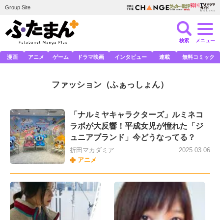
Group Site
検索
メニュー
漫画
アニメ
ゲーム
ドラマ映画
インタビュー
連載
無料コミック
ファッション
（ふぁっしょん）
「ナルミヤキャラクターズ」ルミネコ
ラボが大反響！平成女児が憧れた「ジ
ュニアブランド」今どうなってる？
折田マカダミア
2025.03.06
アニメ