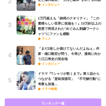
インタビュー
1万円超えも「納得のクオリティ」『この
素晴らしい世界に祝福を！』10万針以上の
密度で再現された“めぐみん刺繍ワークシ
ャツ”にファンも感動
アニメ
「まだ2枚しか描けてないんだよねぇ」作
家・樋口毅宏が問う、今再び、漫画に向か
う江口寿史の現在地
インタビュー
ドラマ『Tシャツが乾くまで』第１話から
つながる「意味深描写」 “不可解行動”に
考察も加速…
ドラマ映画
ランキング一覧