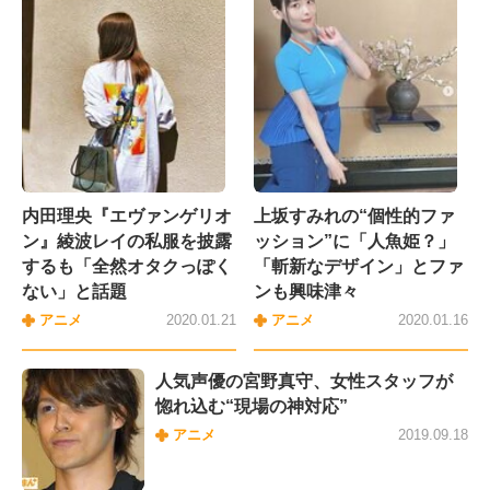
内田理央『エヴァンゲリオ
上坂すみれの“個性的ファ
ン』綾波レイの私服を披露
ッション”に「人魚姫？」
するも「全然オタクっぽく
「斬新なデザイン」とファ
ない」と話題
ンも興味津々
アニメ
2020.01.21
アニメ
2020.01.16
人気声優の宮野真守、女性スタッフが
惚れ込む“現場の神対応”
アニメ
2019.09.18