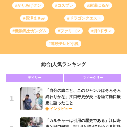
#かりあげクン
#コスプレ
#綾瀬はるか
#長澤まさみ
#ドラゴンクエスト
#機動戦士ガンダム
#ファミコン
#月9ドラマ
#連続テレビ小説
総合
|
人気ランキング
デイリー
ウィークリー
「自分の絵ごと、このジャンルはそろそろ
終わりかな」江口寿史が炎上を経て樋口毅
宏に語ったこと
インタビュー
「カルチャーは引用の歴史である」江口寿
史と樋口毅宏、“引用と継承”をめぐる対話