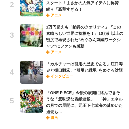
スタート！まさかの人気アイテムに称賛
続々「豪華すぎる！」
アニメ
1万円超えも「納得のクオリティ」『この
素晴らしい世界に祝福を！』10万針以上の
密度で再現された“めぐみん刺繍ワークシ
ャツ”にファンも感動
アニメ
「カルチャーは引用の歴史である」江口寿
史と樋口毅宏、“引用と継承”をめぐる対話
インタビュー
『ONE PIECE』今後の展開に絡んできそ
うな「意味深な表紙連載」 「神」エネル
の月での展開に、元王下七武海の謎めいた
過去も…
漫画