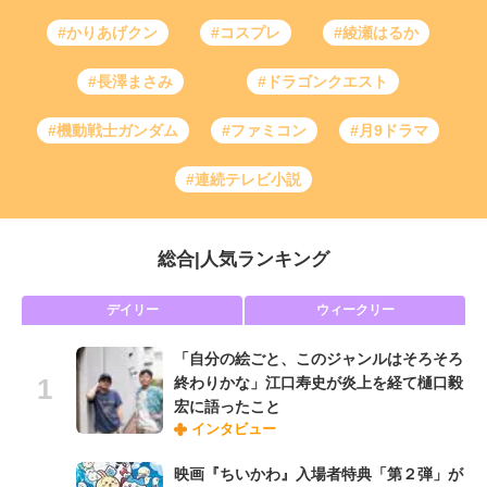
#かりあげクン
#コスプレ
#綾瀬はるか
#長澤まさみ
#ドラゴンクエスト
#機動戦士ガンダム
#ファミコン
#月9ドラマ
#連続テレビ小説
総合
|
人気ランキング
デイリー
ウィークリー
「自分の絵ごと、このジャンルはそろそろ
終わりかな」江口寿史が炎上を経て樋口毅
宏に語ったこと
インタビュー
映画『ちいかわ』入場者特典「第２弾」が