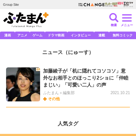
Group Site
検索
メニュー
漫画
アニメ
ゲーム
ドラマ映画
インタビュー
連載
無料コミック
ニュース
（にゅーす）
加藤綾子が「机に隠れてコソコソ」意
外なお相手とのほっこり2ショに「仲睦
まじい」「可愛い二人」の声
ふたまん＋編集部
2021.10.21
その他
人気タグ