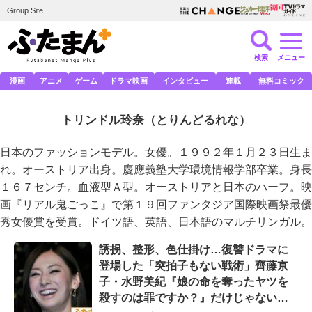
Group Site
検索
メニュー
漫画
アニメ
ゲーム
ドラマ映画
インタビュー
連載
無料コミック
トリンドル玲奈
（とりんどるれな）
日本のファッションモデル。女優。１９９２年１月２３日生ま
れ。オーストリア出身。慶應義塾大学環境情報学部卒業。身長
１６７センチ。血液型Ａ型。オーストリアと日本のハーフ。映
画『リアル鬼ごっこ』で第１９回ファンタジア国際映画祭最優
秀女優賞を受賞。ドイツ語、英語、日本語のマルチリンガル。
誘拐、整形、色仕掛け…復讐ドラマに
登場した「突拍子もない戦術」齊藤京
子・水野美紀『娘の命を奪ったヤツを
殺すのは罪ですか？』だけじゃない…