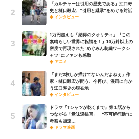
「カルチャーは引用の歴史である」江口寿
史と樋口毅宏、“引用と継承”をめぐる対話
インタビュー
1万円超えも「納得のクオリティ」『この
素晴らしい世界に祝福を！』10万針以上の
密度で再現された“めぐみん刺繍ワークシ
ャツ”にファンも感動
アニメ
「まだ2枚しか描けてないんだよねぇ」作
家・樋口毅宏が問う、今再び、漫画に向か
う江口寿史の現在地
インタビュー
ドラマ『Tシャツが乾くまで』第１話から
つながる「意味深描写」 “不可解行動”に
考察も加速…
ドラマ映画