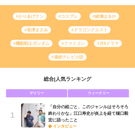
#かりあげクン
#コスプレ
#綾瀬はるか
#長澤まさみ
#ドラゴンクエスト
#機動戦士ガンダム
#ファミコン
#月9ドラマ
#連続テレビ小説
総合
|
人気ランキング
デイリー
ウィークリー
「自分の絵ごと、このジャンルはそろそろ
終わりかな」江口寿史が炎上を経て樋口毅
宏に語ったこと
インタビュー