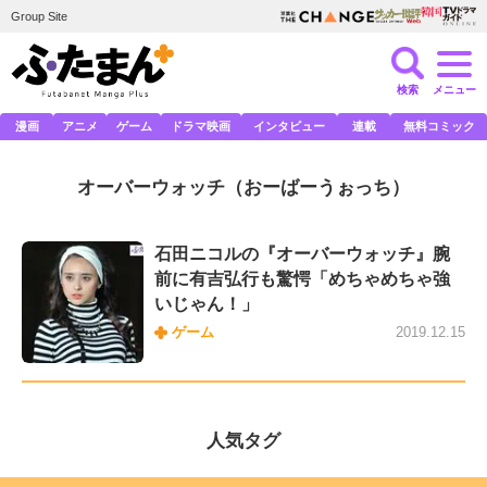
Group Site
検索
メニュー
漫画
アニメ
ゲーム
ドラマ映画
インタビュー
連載
無料コミック
オーバーウォッチ
（おーばーうぉっち）
石田ニコルの『オーバーウォッチ』腕
前に有吉弘行も驚愕「めちゃめちゃ強
いじゃん！」
ゲーム
2019.12.15
人気タグ