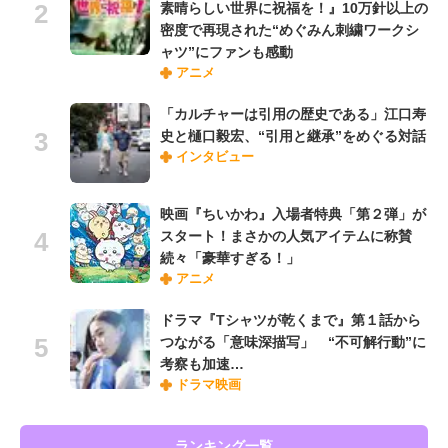
素晴らしい世界に祝福を！』10万針以上の
密度で再現された“めぐみん刺繍ワークシ
ャツ”にファンも感動
アニメ
「カルチャーは引用の歴史である」江口寿
史と樋口毅宏、“引用と継承”をめぐる対話
インタビュー
映画『ちいかわ』入場者特典「第２弾」が
スタート！まさかの人気アイテムに称賛
続々「豪華すぎる！」
アニメ
ドラマ『Tシャツが乾くまで』第１話から
つながる「意味深描写」 “不可解行動”に
考察も加速…
ドラマ映画
ランキング一覧