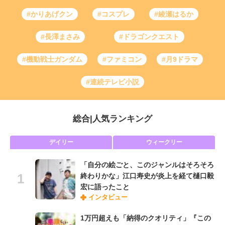
#かりあげクン
#コスプレ
#綾瀬はるか
#長澤まさみ
#ドラゴンクエスト
#機動戦士ガンダム
#ファミコン
#月9ドラマ
#連続テレビ小説
総合
|
人気ランキング
デイリー
ウィークリー
「自分の絵ごと、このジャンルはそろそろ
終わりかな」江口寿史が炎上を経て樋口毅
宏に語ったこと
インタビュー
1万円超えも「納得のクオリティ」『この