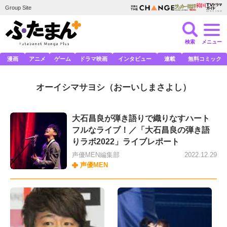
Group Site
検索
メニュー
漫画
アニメ
ゲーム
ドラマ映画
インタビュー
連載
無料コミック
オーイシマサヨシ
（おーいしまさよし）
大石昌良が弾き語りで織りなすハート
フルなライブ！／「大石昌良の弾き語
りラボ2022」ライブレポート
声優MEN編集部
2022.12.29
声優MEN