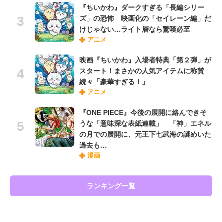
『ちいかわ』ダークすぎる「長編シリー
ズ」の恐怖 映画化の「セイレーン編」だ
けじゃない…ライト層なら驚嘆必至
アニメ
映画『ちいかわ』入場者特典「第２弾」が
スタート！まさかの人気アイテムに称賛
続々「豪華すぎる！」
アニメ
『ONE PIECE』今後の展開に絡んできそ
うな「意味深な表紙連載」 「神」エネル
の月での展開に、元王下七武海の謎めいた
過去も…
漫画
ランキング一覧