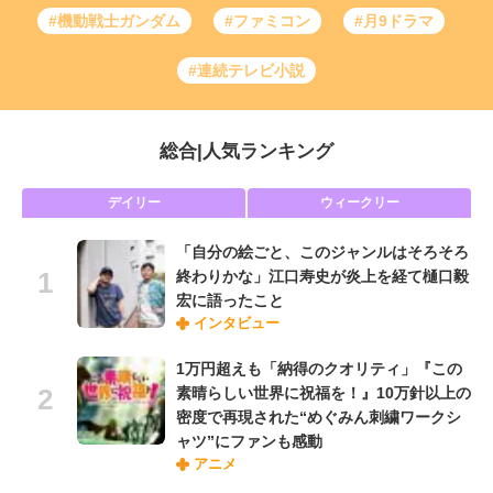
#機動戦士ガンダム
#ファミコン
#月9ドラマ
#連続テレビ小説
総合
|
人気ランキング
デイリー
ウィークリー
「自分の絵ごと、このジャンルはそろそろ
終わりかな」江口寿史が炎上を経て樋口毅
宏に語ったこと
インタビュー
1万円超えも「納得のクオリティ」『この
素晴らしい世界に祝福を！』10万針以上の
密度で再現された“めぐみん刺繍ワークシ
ャツ”にファンも感動
アニメ