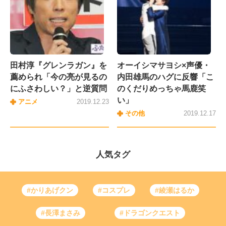
田村淳『グレンラガン』を
オーイシマサヨシ×声優・
薦められ「今の亮が見るの
内田雄馬のハグに反響「こ
にふさわしい？」と逆質問
のくだりめっちゃ馬鹿笑
い」
アニメ
2019.12.23
その他
2019.12.17
人気タグ
#かりあげクン
#コスプレ
#綾瀬はるか
#長澤まさみ
#ドラゴンクエスト