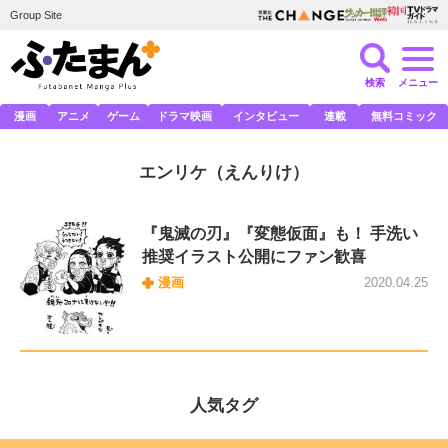
Group Site
検索
メニュー
漫画
アニメ
ゲーム
ドラマ映画
インタビュー
連載
無料コミック
エンリケ
（えんりけ）
『鬼滅の刃』『変態仮面』も！ 手洗い
推奨イラスト公開にファン歓喜
漫画
2020.04.25
人気タグ