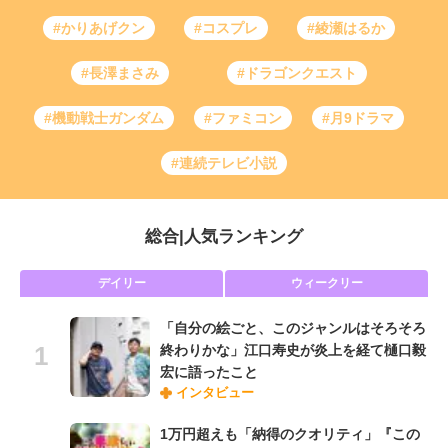
#かりあげクン
#コスプレ
#綾瀬はるか
#長澤まさみ
#ドラゴンクエスト
#機動戦士ガンダム
#ファミコン
#月9ドラマ
#連続テレビ小説
総合
|
人気ランキング
デイリー
ウィークリー
「自分の絵ごと、このジャンルはそろそろ
終わりかな」江口寿史が炎上を経て樋口毅
宏に語ったこと
インタビュー
1万円超えも「納得のクオリティ」『この