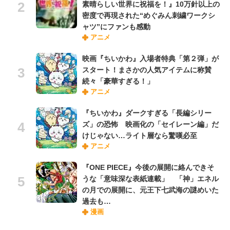
素晴らしい世界に祝福を！』10万針以上の
密度で再現された“めぐみん刺繍ワークシ
ャツ”にファンも感動
アニメ
映画『ちいかわ』入場者特典「第２弾」が
スタート！まさかの人気アイテムに称賛
続々「豪華すぎる！」
アニメ
『ちいかわ』ダークすぎる「長編シリー
ズ」の恐怖 映画化の「セイレーン編」だ
けじゃない…ライト層なら驚嘆必至
アニメ
『ONE PIECE』今後の展開に絡んできそ
うな「意味深な表紙連載」 「神」エネル
の月での展開に、元王下七武海の謎めいた
過去も…
漫画