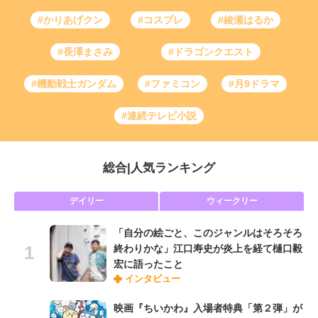
#かりあげクン
#コスプレ
#綾瀬はるか
#長澤まさみ
#ドラゴンクエスト
#機動戦士ガンダム
#ファミコン
#月9ドラマ
#連続テレビ小説
総合
|
人気ランキング
デイリー
ウィークリー
「自分の絵ごと、このジャンルはそろそろ
終わりかな」江口寿史が炎上を経て樋口毅
宏に語ったこと
インタビュー
映画『ちいかわ』入場者特典「第２弾」が