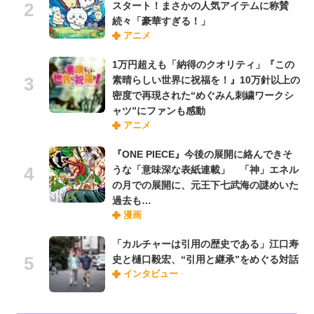
スタート！まさかの人気アイテムに称賛
続々「豪華すぎる！」
アニメ
1万円超えも「納得のクオリティ」『この
素晴らしい世界に祝福を！』10万針以上の
密度で再現された“めぐみん刺繍ワークシ
ャツ”にファンも感動
アニメ
『ONE PIECE』今後の展開に絡んできそ
うな「意味深な表紙連載」 「神」エネル
の月での展開に、元王下七武海の謎めいた
過去も…
漫画
「カルチャーは引用の歴史である」江口寿
史と樋口毅宏、“引用と継承”をめぐる対話
インタビュー