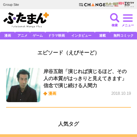
Group Site
検索
メニュー
漫画
アニメ
ゲーム
ドラマ映画
インタビュー
連載
無料コミック
エピソード
（えぴそーど）
岸谷五朗「演じれば演じるほど、その
人の本質がはっきりと見えてきます」
信念で演じ続ける人間力
漫画
2018.10.19
人気タグ