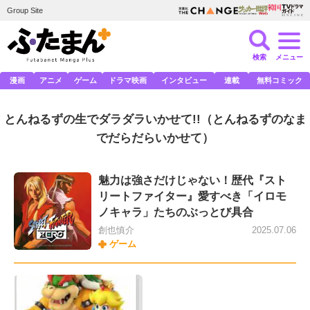
Group Site
検索
メニュー
漫画
アニメ
ゲーム
ドラマ映画
インタビュー
連載
無料コミック
とんねるずの生でダラダラいかせて!!
（とんねるずのなま
でだらだらいかせて）
魅力は強さだけじゃない！歴代『スト
リートファイター』愛すべき「イロモ
ノキャラ」たちのぶっとび具合
創也慎介
2025.07.06
ゲーム