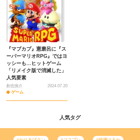
『マブカプ』憲磨呂に『ス
ーパーマリオRPG』ではヨ
ッシーも…ヒットゲーム
「リメイク版で消滅した」
人気要素
創也慎介
2024.07.20
ゲーム
人気タグ
#かりあげクン
#コスプレ
#綾瀬はるか