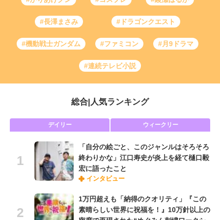
#長澤まさみ
#ドラゴンクエスト
#機動戦士ガンダム
#ファミコン
#月9ドラマ
#連続テレビ小説
総合
|
人気ランキング
デイリー
ウィークリー
「自分の絵ごと、このジャンルはそろそろ
終わりかな」江口寿史が炎上を経て樋口毅
宏に語ったこと
インタビュー
1万円超えも「納得のクオリティ」『この
素晴らしい世界に祝福を！』10万針以上の