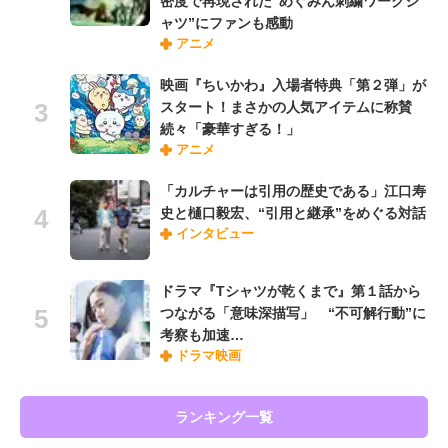
密度で再現された“めぐみん刺繍ワークシ
ャツ”にファンも感動
アニメ
映画『ちいかわ』入場者特典「第２弾」が
スタート！まさかの人気アイテムに称賛
続々「豪華すぎる！」
アニメ
「カルチャーは引用の歴史である」江口寿
史と樋口毅宏、“引用と継承”をめぐる対話
インタビュー
ドラマ『Tシャツが乾くまで』第１話から
つながる「意味深描写」 “不可解行動”に
考察も加速…
ドラマ映画
ランキング一覧