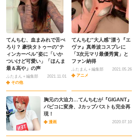
てんちむ、血まみれで舌ぺ
てんちむ“大人感”漂う『エ
ろり？ 豪快タトゥーの“テ
ヴァ』真希波コスプレに
ィンカーベル”姿に「いか
「3次元マリ最優秀賞」と
ついけど可愛い」「ほんま
ファン納得
最＆高や」の声
ふたまん＋編集部
2021.05.26
アニメ
ふたまん＋編集部
2021.11.01
その他
胸元の大迫力…てんちむが『GIGANT』
パピコに変身、Jカップバストも完全再
現！
漫画
2020.07.10