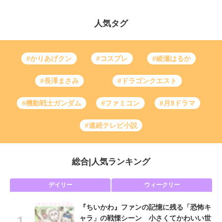
人気タグ
#かりあげクン
#コスプレ
#綾瀬はるか
#長澤まさみ
#ドラゴンクエスト
#機動戦士ガンダム
#ファミコン
#月9ドラマ
#連続テレビ小説
総合
|
人気ランキング
デイリー
ウィークリー
『ちいかわ』ファンの記憶に残る「恐怖キ
ャラ」の戦慄シーン 小さくてかわいい世