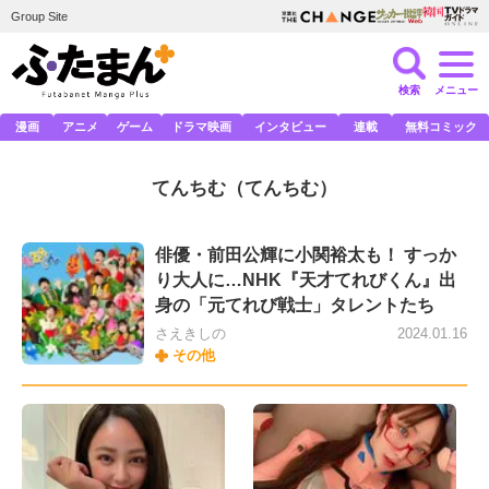
Group Site
検索
メニュー
漫画
アニメ
ゲーム
ドラマ映画
インタビュー
連載
無料コミック
てんちむ
（てんちむ）
俳優・前田公輝に小関裕太も！ すっか
り大人に…NHK『天才てれびくん』出
身の「元てれび戦士」タレントたち
さえきしの
2024.01.16
その他