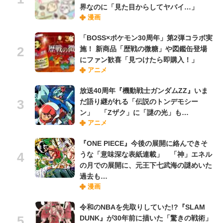
界なのに「見た目からしてヤバイ…」
漫画
「BOSS×ポケモン30周年」第2弾コラボ実
施！ 新商品「歴戦の微糖」や図鑑缶登場
にファン歓喜「見つけたら即購入！」
アニメ
放送40周年『機動戦士ガンダムZZ』いま
だ語り継がれる「伝説のトンデモシー
ン」 「Zザク」に「謎の光」も…
アニメ
『ONE PIECE』今後の展開に絡んできそ
うな「意味深な表紙連載」 「神」エネル
の月での展開に、元王下七武海の謎めいた
過去も…
漫画
令和のNBAを先取りしていた!?『SLAM
DUNK』が30年前に描いた「驚きの戦術」