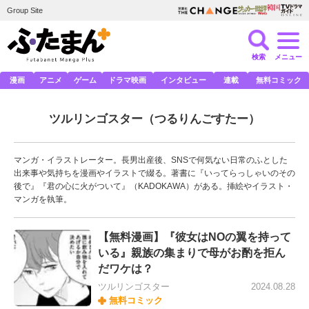
Group Site
検索
メニュー
漫画
アニメ
ゲーム
ドラマ映画
インタビュー
連載
無料コミック
ツルリンゴスター
（つるりんごすたー）
マンガ・イラストレーター。長男出産後、SNSで何気ない日常のふとした
出来事や気持ちを漫画やイラストで綴る。著書に『いってらっしゃいのその
後で』『君の心に火がついて』（KADOKAWA）がある。挿絵やイラスト・
マンガを執筆。
【無料漫画】『彼女はNOの翼を持って
いる』親族の集まりで母がお酌を拒ん
だワケは？
ツルリンゴスター
2024.08.28
無料コミック