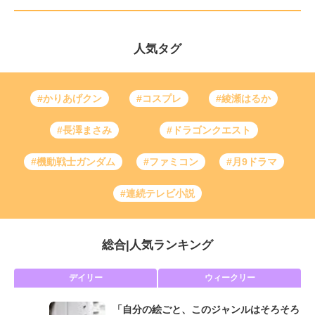
人気タグ
#かりあげクン
#コスプレ
#綾瀬はるか
#長澤まさみ
#ドラゴンクエスト
#機動戦士ガンダム
#ファミコン
#月9ドラマ
#連続テレビ小説
総合
|
人気ランキング
デイリー
ウィークリー
「自分の絵ごと、このジャンルはそろそろ