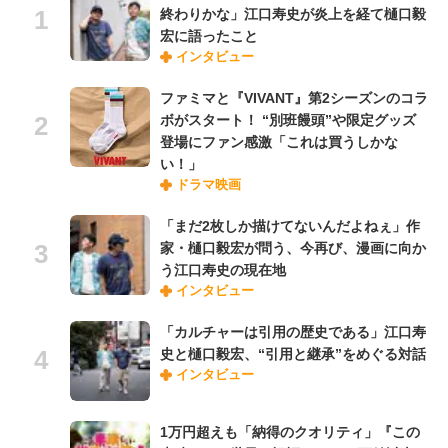
終わりかな」江口寿史が炎上を経て樋口毅
宏に語ったこと
インタビュー
ファミマと『VIVANT』第2シーズンのコラ
ボがスタート！ “別班饅頭”や限定グッズ
登場にファン感激「これは買うしかな
い！」
ドラマ映画
「まだ2枚しか描けてないんだよねぇ」作
家・樋口毅宏が問う、今再び、漫画に向か
う江口寿史の現在地
インタビュー
「カルチャーは引用の歴史である」江口寿
史と樋口毅宏、“引用と継承”をめぐる対話
インタビュー
1万円超えも「納得のクオリティ」『この