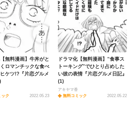
【無料漫画】牛丼がと
ドラマ化【無料漫画】“食事ス
くロマンチックな食べ
トーキング”でひとり占めした
ヒケツ!?『片恋グルメ
い彼の表情『片恋グルメ日記』
)
(1)
香
アキヤマ香
ミック
2022.05.23
無料コミック
2022.05.22