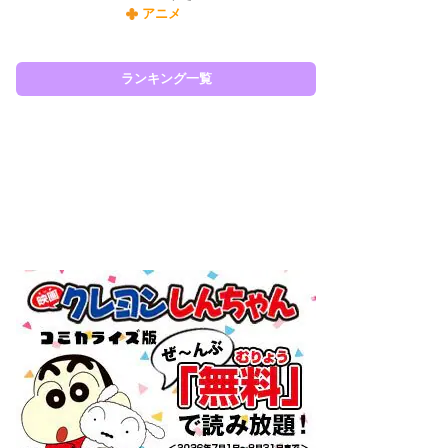
アニメ
令
た!
前
ランキング一覧
ト
ド
ラン