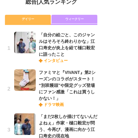
総合
|
人気ランキング
デイリー
ウィークリー
「自分の絵ごと、このジャン
放
ルはそろそろ終わりかな」江
ム
口寿史が炎上を経て樋口毅宏
「
に語ったこと
「
インタビュー
ファミマと『VIVANT』第2シ
木
ーズンのコラボがスタート！
シ
“別班饅頭”や限定グッズ登場
「
にファン感激「これは買うし
ル
かない！」
ム
ドラマ映画
さ
ス
「まだ2枚しか描けてないんだ
よねぇ」作家・樋口毅宏が問
う、今再び、漫画に向かう江
舞
口寿史の現在地
編