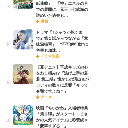
紙連載」 「神」エネルの月
での展開に、元王下七武海の
謎めいた過去も…
『O
漫画
絡
紙
ドラマ『Tシャツが乾くま
で
で』第１話からつながる「意
謎
味深描写」 “不可解行動”に
考察も加速…
ドラマ映画
劇
け
【夏アニメ】平成キッズの心
「
をわし掴み!?『逃げ上手の若
れ
君 第二期』懐かしの演出＆パ
ロディの数々に反響「今って
令和ですよね？」
ナ
アニメ
リ
イ
映画『ちいかわ』入場者特典
味
「第２弾」がスタート！まさ
フ
かの人気アイテムに称賛続々
ち
「豪華すぎる！」