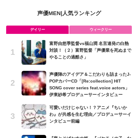
声優MEN
|
人気ランキング
デイリー
ウィークリー
富野由悠季監督vs福山潤 名言連発の白熱
対談！（２）富野監督「声優業を死ぬまで
やることの過酷さ」
声優陣のアイデア＆こだわりも詰まったJ-
POPカバーCD「[Re:collection] HIT
SONG cover series feat.voice actors」
伊東紗希プロデューサーインタビュー
可愛いだけじゃない！？アニメ『ちいか
わ』が共感を生む理由／プロデューサーイ
ンタビュー前編