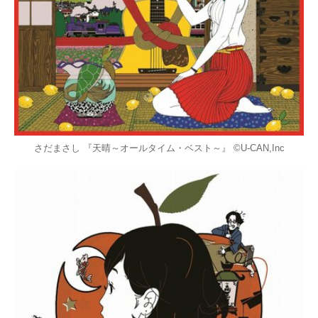
さだまさし 『天晴～オールタイム・ベスト～』 ©U-CAN,Inc