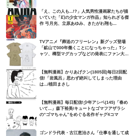
「え、この人も...!?」人気男性漫画家たちが描
いていた「幻の少女マンガ作品」知られざる傑
作 弓月光、立原あゆみ、きたがわ翔も...
TVアニメ『葬送のフリーレン』新グッズ登場
「鉱山で300年働くことになっちゃった」Tシ
ャツ、樽型マグカップなどの発表にファン大興
奮「めっちゃ着たい!」
【無料漫画】かりあげクン(1805回)毎日2回配
信!「岩風呂」思わず絶叫してしまった理由
は.../植田まさし
【無料漫画】毎日配信!少年アシベ(145)「春め
いて...」森下裕美/キュートなゴマフアザラシ
の“ゴマちゃん”をめぐる名作ギャグ4コマ
ゴンドラ代表・古江恵治さん「仕事を通して成