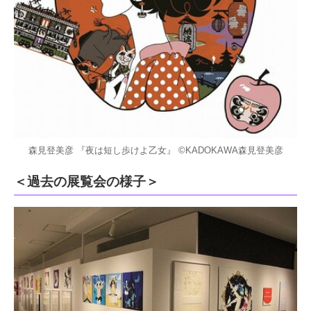
森見登美彦 『夜は短し歩けよ乙女』 ©KADOKAWA森見登美彦
＜過去の展覧会の様子＞