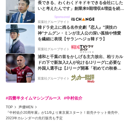
長できる、わくわくドキドキできる会社にした
いと考えたんです」創業来9期増収&増益を続け
るWebマーケティング会社のアイデンティティ
Sponsored
双葉社グループサイト
韓ドラ史上に残る名作史劇『恋人』”演技の
神”ナムグン・ミンが主人公の深い孤独や情愛
を繊細に表現【サランヘジョ韓ドラ】
双葉社グループサイト
浦和と千葉の首をかしげる主力放出、柏リカル
ドの下で新加入2人が化ける!Jリーグに必要な
外国人選手は【Jリーグ開幕「初めての秋春
制」の大激論】(4)
双葉社グループサイト
#四畳半タイムマシンブルース
#中村佑介
TOP
声優MEN
『中村佑介20周年展』が11/9より東京展スタート！前売チケット発売中、
2023年カレンダーの先行販売も予定