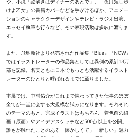
や、小説「謎解きはディナーのあとで」、「夜は短し歩
けよ乙女」の書籍カバーなどを手がけるほか、アニメー
ションのキャラクターデザインやテレビ・ラジオ出演、
エッセイ執筆も行うなど、その表現活動は多岐に渡りま
す。
また、飛鳥新社より発売された作品集『Blue』『NOW』
ではイラストレーターの作品集としては異例の累計13万
部を記録。名実ともに日本でもっとも活躍するイラスト
レーターのひとりと呼ばれるまでに至りました。
本展では、中村佑介がこれまで携わってきた仕事のほぼ
全てが一堂に会する大規模な試みになります。それぞれ
のテーマのもと、完成イラストはもちろん、着色前の線
画（原画）やアイデアスケッチなど500点以上を公開。
誰もが触れたことのある「懐かしくて」「新しい」魅力