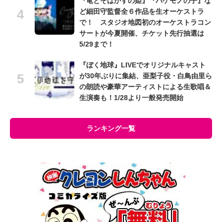
『竜とそばかすの姫』『バケモノの子』な
ど細田守監督全６作品を生オーケストラ
で！ スタジオ地図初のオーケストラコン
サートが今夏開催、チケット先行抽選は
5/29まで！
『ぼく地球』LIVEでオリジナルキャスト
が30年ぶりに集結、亜梨子役・白鳥由里ら
の朗読や豪華アーティストによる生歌唱＆
生演奏も！1/28より一般発売開始
ランキング一覧