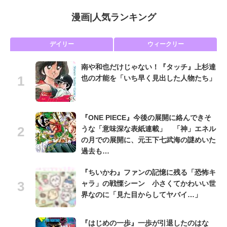
漫画
|
人気ランキング
デイリー
ウィークリー
南や和也だけじゃない！『タッチ』上杉達
也の才能を「いち早く見出した人物たち」
『ONE PIECE』今後の展開に絡んできそ
うな「意味深な表紙連載」 「神」エネル
の月での展開に、元王下七武海の謎めいた
過去も…
『ちいかわ』ファンの記憶に残る「恐怖キ
ャラ」の戦慄シーン 小さくてかわいい世
界なのに「見た目からしてヤバイ…」
『はじめの一歩』一歩が引退したのはな