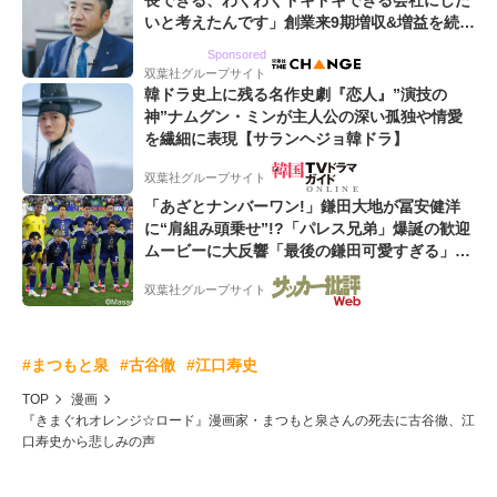
いと考えたんです」創業来9期増収&増益を続け
るWebマーケティング会社のアイデンティティ
Sponsored
双葉社グループサイト
韓ドラ史上に残る名作史劇『恋人』”演技の
神”ナムグン・ミンが主人公の深い孤独や情愛
を繊細に表現【サランヘジョ韓ドラ】
双葉社グループサイト
「あざとナンバーワン!」鎌田大地が冨安健洋
に“肩組み頭乗せ”!?「パレス兄弟」爆誕の歓迎
ムービーに大反響「最後の鎌田可愛すぎる」
「粋にも程がある!」
双葉社グループサイト
#まつもと泉
#古谷徹
#江口寿史
TOP
漫画
『きまぐれオレンジ☆ロード』漫画家・まつもと泉さんの死去に古谷徹、江
口寿史から悲しみの声