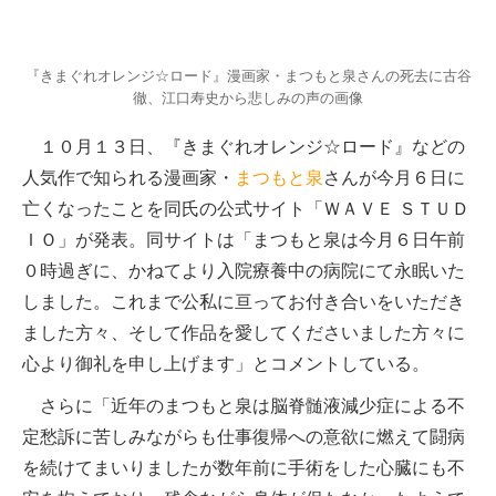
『きまぐれオレンジ☆ロード』漫画家・まつもと泉さんの死去に古谷
徹、江口寿史から悲しみの声の画像
１０月１３日、『きまぐれオレンジ☆ロード』などの
人気作で知られる漫画家・
まつもと泉
さんが今月６日に
亡くなったことを同氏の公式サイト「ＷＡＶＥ ＳＴＵＤ
ＩＯ」が発表。同サイトは「まつもと泉は今月６日午前
０時過ぎに、かねてより入院療養中の病院にて永眠いた
しました。これまで公私に亘ってお付き合いをいただき
ました方々、そして作品を愛してくださいました方々に
心より御礼を申し上げます」とコメントしている。
さらに「近年のまつもと泉は脳脊髄液減少症による不
定愁訴に苦しみながらも仕事復帰への意欲に燃えて闘病
を続けてまいりましたが数年前に手術をした心臓にも不