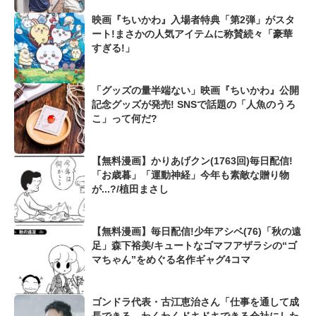
映画『ちいかわ』入場者特典「第2弾」がスタ
ート!まさかの人気アイテムに称賛続々「豪華
すぎる!」
「グッズの量半端ない」映画『ちいかわ』公開
記念グッズが発売! SNSで話題の「人魚のうろ
こ」って何だ?
【無料漫画】かりあげクン(1763回)毎日配信!
「お歳暮」「運動神経」今年も素敵な贈り物
が...?/植田まさし
【無料漫画】毎日配信!少年アシベ(76)「秋の遠
足」森下裕美/キュートなゴマフアザラシの“ゴ
マちゃん”をめぐる名作ギャグ4コマ
ゴンドラ代表・古江恵治さん「仕事を通して成
長できる、わくわくドキドキできる会社にした