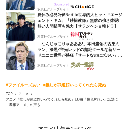
るWebマーケティング会社のアイデンティティ
Sponsored
双葉社グループサイト
夏休み必見2作!Netflix世界的大ヒット『エージ
ェント・キム』『鉄槌教師』無敵の強さ炸裂!
熱い人間描写も魅力【サランヘジョ韓ドラ】
双葉社グループサイト
「なんじゃこりゃあああ!」本田圭佑の古巣ミ
ラン、漆黒×蛍光レッドの超絶クールな新サー
ドユニに世界が熱狂「サードなのにズルい」
「こりゃかっけえわ」
双葉社グループサイト
#ファイルーズあい
#推しが武道館いってくれたら死ぬ
TOP
アニメ
アニメ『推しが武道館いってくれたら死ぬ』ED曲「桃色片想い」話題に
「覇権アニメ」の声も