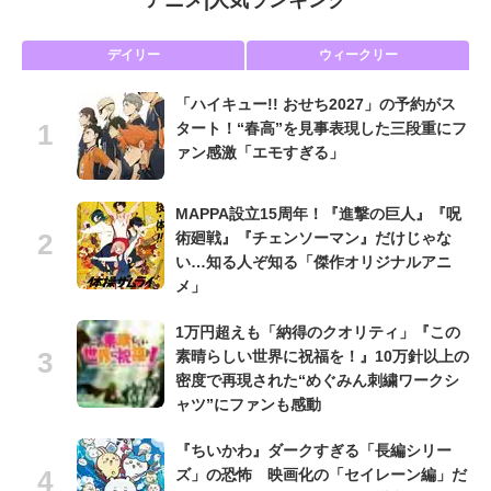
アニメ
|
人気ランキング
デイリー
ウィークリー
「ハイキュー!! おせち2027」の予約がス
タート！“春高”を見事表現した三段重にフ
ァン感激「エモすぎる」
MAPPA設立15周年！『進撃の巨人』『呪
術廻戦』『チェンソーマン』だけじゃな
い…知る人ぞ知る「傑作オリジナルアニ
メ」
1万円超えも「納得のクオリティ」『この
素晴らしい世界に祝福を！』10万針以上の
密度で再現された“めぐみん刺繍ワークシ
ャツ”にファンも感動
『ちいかわ』ダークすぎる「長編シリー
ズ」の恐怖 映画化の「セイレーン編」だ