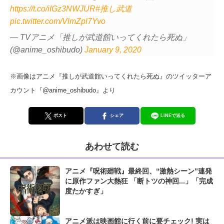
https://t.co/iIGz3NWJUR
#推し武道
pic.twitter.com/VlmZpl7Yvo
— TVアニメ「推しが武道館いってくれたら死ぬ」
(@anime_oshibudo)
January 9, 2020
※画像はアニメ『推しが武道館いってくれたら死ぬ』のツイッターア
カウント『@anime_oshibudo』より
ポスト
シェア
LINEで送る
あわせて読む
アニメ『呪術廻戦』最終回、“激熱シーン”連発
に原作ファン大熱狂 「断トツの神回...」「完成
度たかすぎ」
アニメ派は映画館に行く前に要チェック! 実は