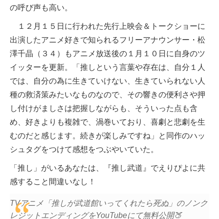
の呼び声も高い。
１２月１５日に行われた先行上映会＆トークショーに
出演したアニメ好きで知られるフリーアナウンサー・松
澤千晶（３４）もアニメ放送後の１月１０日に自身のツ
イッターを更新。「推しという言葉や存在は、自分１人
では、自分の為に生きていけない、生きていられない人
種の救済策みたいなものなので、その響きの便利さや押
し付けがましさは把握しながらも、そういった点も含
め、好きよりも複雑で、渦巻いており、喜劇と悲劇を生
むのだと感じます。続きが楽しみですね」と同作のハッ
シュタグをつけて感想をつぶやいていた。
「推し」がいるあなたは、『推し武道』でえりぴよに共
感すること間違いなし！
TVアニメ「推しが武道館いってくれたら死ぬ」のノンク
レジットエンディングをYouTubeにて無料公開🍑