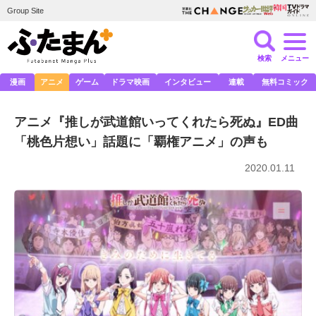
Group Site
検索
メニュー
漫画
アニメ
ゲーム
ドラマ映画
インタビュー
連載
無料コミック
アニメ『推しが武道館いってくれたら死ぬ』ED曲
「桃色片想い」話題に「覇権アニメ」の声も
2020.01.11