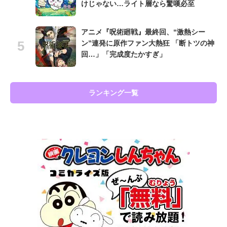
けじゃない…ライト層なら驚嘆必至
アニメ『呪術廻戦』最終回、“激熱シー
ン”連発に原作ファン大熱狂 「断トツの神
回…」「完成度たかすぎ」
ランキング一覧