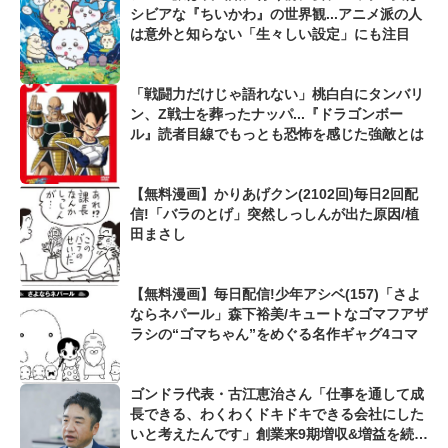
シビアな『ちいかわ』の世界観...アニメ派の人
は意外と知らない「生々しい設定」にも注目
「戦闘力だけじゃ語れない」桃白白にタンバリ
ン、Z戦士を葬ったナッパ...『ドラゴンボー
ル』読者目線でもっとも恐怖を感じた強敵とは
【無料漫画】かりあげクン(2102回)毎日2回配
信!「バラのとげ」突然しっしんが出た原因/植
田まさし
【無料漫画】毎日配信!少年アシベ(157)「さよ
ならネパール」森下裕美/キュートなゴマフアザ
ラシの“ゴマちゃん”をめぐる名作ギャグ4コマ
ゴンドラ代表・古江恵治さん「仕事を通して成
長できる、わくわくドキドキできる会社にした
いと考えたんです」創業来9期増収&増益を続け