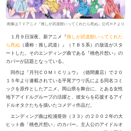
画像はＴＶアニメ『推しが武道館いってくれたら死ぬ』公式ＨＰより
１月９日深夜、新アニメ『
推しが武道館いってくれた
ら死ぬ
（通称：推し武道）』（ＴＢＳ系）の放送がスタ
ートした。そのエンディング曲である『桃色片想い』の
カバーが話題となっている。
同作は『月刊ＣＯＭＩＣリュウ』（徳間書店）で２０
１５年より連載されている平尾アウリ氏による同名コミ
ックを原作としたアニメ。岡山県を舞台に、とある女性
地下アイドルグループの活躍と、彼女らを応援するアイ
ドルオタクたちを描いたコメディ作品だ。
エンディング曲は松浦亜弥（３３）の２００２年の大
ヒット曲「桃色片想い」のカバー。主人公のアイドルオ