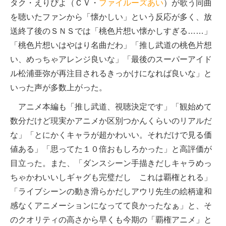
タク・えりぴよ（ＣＶ・
ファイルーズあい
）が歌う同曲
を聴いたファンから「懐かしい」という反応が多く、放
送終了後のＳＮＳでは「桃色片想い懐かしすぎる……」
「桃色片想いはやはり名曲だわ」「推し武道の桃色片想
い、めっちゃアレンジ良いな」「最後のスーパーアイド
ル松浦亜弥が再注目されるきっかけになれば良いな」と
いった声が多数上がった。
アニメ本編も「推し武道、視聴決定です」「観始めて
数分だけど現実かアニメか区別つかんくらいのリアルだ
な」「とにかくキャラが超かわいい。それだけで見る価
値ある」「思ってた１０倍おもしろかった」と高評価が
目立った。また、「ダンスシーン手描きだしキャラめっ
ちゃかわいいしギャグも完璧だし これは覇権とれる」
「ライブシーンの動き滑らかだしアウリ先生の絵柄違和
感なくアニメーションになってて良かったなぁ」と、そ
のクオリティの高さから早くも今期の「覇権アニメ」と