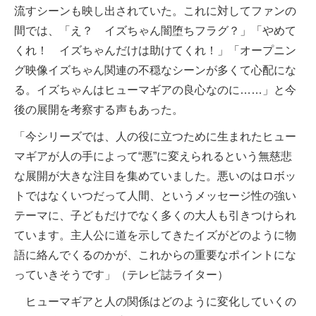
流すシーンも映し出されていた。これに対してファンの
間では、「え？ イズちゃん闇堕ちフラグ？」「やめて
くれ！ イズちゃんだけは助けてくれ！」「オープニン
グ映像イズちゃん関連の不穏なシーンが多くて心配にな
る。イズちゃんはヒューマギアの良心なのに……」と今
後の展開を考察する声もあった。
「今シリーズでは、人の役に立つために生まれたヒュー
マギアが人の手によって“悪”に変えられるという無慈悲
な展開が大きな注目を集めていました。悪いのはロボッ
トではなくいつだって人間、というメッセージ性の強い
テーマに、子どもだけでなく多くの大人も引きつけられ
ています。主人公に道を示してきたイズがどのように物
語に絡んでくるのかが、これからの重要なポイントにな
っていきそうです」（テレビ誌ライター）
ヒューマギアと人の関係はどのように変化していくの