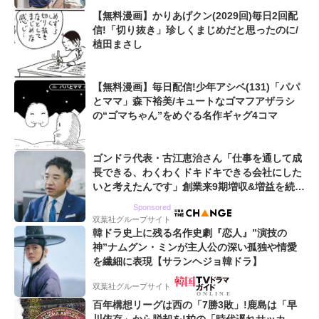
【無料漫画】かりあげクン(2029回)毎日2回配
信!「切り抜き」珍しくまじめだと思ったのに/
植田まさし
【無料漫画】毎日配信!少年アシベ(131)「パパ
とママ」森下裕美/キュートなゴマフアザラシ
の“ゴマちゃん”をめぐる名作ギャグ4コマ
ゴンドラ代表・古江恵治さん「仕事を通して成
長できる、わくわくドキドキできる会社にした
いと考えたんです」創業来9期増収&増益を続け
るWebマーケティング会社のアイデンティティ
Sponsored
双葉社グループサイト
韓ドラ史上に残る名作史劇『恋人』”演技の
神”ナムグン・ミンが主人公の深い孤独や情愛
を繊細に表現【サランヘジョ韓ドラ】
双葉社グループサイト
百年構想リーグは西の「7勝3敗」!鹿島は「早
川依存」から脱却を!柏の「時代遅れサッカ