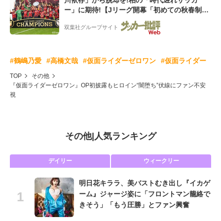
ー」に期待!【Jリーグ開幕「初めての秋春制」
の大激論】(1)
双葉社グループサイト
#鶴嶋乃愛
#高橋文哉
#仮面ライダーゼロワン
#仮面ライダー
TOP
その他
『仮面ライダーゼロワン』OP初披露もヒロイン“闇堕ち”伏線にファン不安
視
その他
|
人気ランキング
デイリー
ウィークリー
明日花キララ、美バストむき出し『イカゲ
ーム』ジャージ姿に「フロントマン籠絡で
きそう」「もう圧勝」とファン興奮