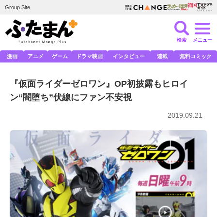
Group Site
検索
メニュー
漫画
アニメ
ゲーム
ドラマ映画
インタビュー
連載
無料コミック
『仮面ライダーゼロワン』OP初披露もヒロイ
ン“闇堕ち”伏線にファン不安視
2019.09.21