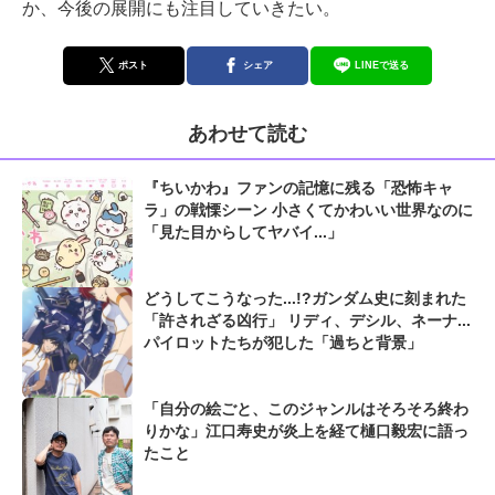
か、今後の展開にも注目していきたい。
ポスト
シェア
LINEで送る
あわせて読む
『ちいかわ』ファンの記憶に残る「恐怖キャ
ラ」の戦慄シーン 小さくてかわいい世界なのに
「見た目からしてヤバイ...」
どうしてこうなった...!?ガンダム史に刻まれた
「許されざる凶行」 リディ、デシル、ネーナ...
パイロットたちが犯した「過ちと背景」
「自分の絵ごと、このジャンルはそろそろ終わ
りかな」江口寿史が炎上を経て樋口毅宏に語っ
たこと