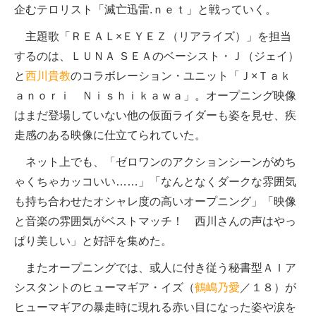
企むテロリスト「滅亡迅雷.ｎｅｔ」と戦っていく。
主題歌「ＲＥＡＬ×ＥＹＥＺ（リアライズ）」を担当
するのは、ＬＵＮＡ ＳＥＡのベーシスト・Ｊ（ジェイ）
と
西川貴教
のコラボレーション・ユニット「Ｊ×Ｔａｋ
ａｎｏｒｉ Ｎｉｓｈｉｋａｗａ」。オープニング映像
はまだ登場していない他の仮面ライダーも姿を見せ、疾
走感のある映像に仕立てられていた。
ネット上でも、「ゼロワンのアクションシーンがめち
ゃくちゃカッコいい……」「なんとなくダークな雰囲気
も持ち合わせたオシャレ度の高いオープニング」「映像
と音楽の雰囲気がベストマッチ！ 西川さんの声はやっ
ぱり美しい」と好評を集めた。
またオープニングでは、或人に付き従う秘書型ＡＩア
シスタントのヒューマギア・イズ（
鶴嶋乃愛
／１８）が
ヒューマギアの暴走時に現れる赤い目になった姿や涙を