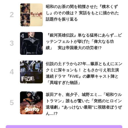
昭和のお茶の間を戦慄させた『積木くず
し』のその後は？ 実話をもとに描かれた
話題作を振り返る
『銀河英雄伝説』単なる猛将にあらず…ビ
ッテンフェルトが挙げた「偉大なる功
績」 実は帝国最大の功労者!?
伝説の土ドラから27年…篠原ともえにエン
クミに深キョンも！ ともさかりえ初主演
連続ドラマ『FiVE』の豪華キャスト陣と
「異端すぎた物語」
坂田アキ、南夕子、城野エミ…「昭和ウル
トラマン」誰もが驚いた「突然のヒロイン
退場劇」“あっけない最期”に視聴者ぼうぜ
ん…!?