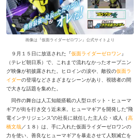
画像は『仮面ライダーゼロワン』公式サイトより
９月１５日に放送された『
仮面ライダーゼロワン
』
（テレビ朝日系）で、これまで流れなかったオープニン
グ映像が初披露された。ヒロインの涙や、敵役の
仮面ラ
イダー
の登場などさまざまなシーンがあり、視聴者の間
で大きな話題を集めた。
同作の舞台は人工知能搭載の人型ロボット・ヒューマ
ギアが街を行き交う近未来。ヒューマギアを開発した“飛
電インテリジェンス”の社長に就任した主人公・或人（
高
橋文哉
／１８）は、手に入れた仮面ライダーゼロワンの
力を使い、善良なヒューマギアを暴走させて人類滅亡を