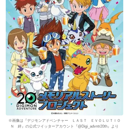
※画像は『デジモンアドベンチャー ＬＡＳＴ ＥＶＯＬＵＴＩＯ
Ｎ 絆』の公式ツイッターアカウント『@Digi_advntr20th』より