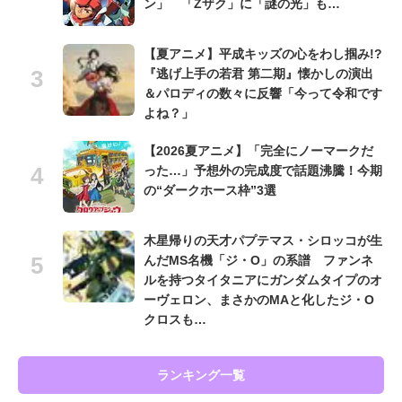
ン」 「Zザク」に「謎の光」も…
【夏アニメ】平成キッズの心をわし掴み!?
『逃げ上手の若君 第二期』懐かしの演出
＆パロディの数々に反響「今って令和です
よね？」
【2026夏アニメ】「完全にノーマークだ
った…」予想外の完成度で話題沸騰！今期
の“ダークホース枠”3選
木星帰りの天才パプテマス・シロッコが生
んだMS名機「ジ・O」の系譜 ファンネ
ルを持つタイタニアにガンダムタイプのオ
ーヴェロン、まさかのMAと化したジ・O
クロスも…
ランキング一覧