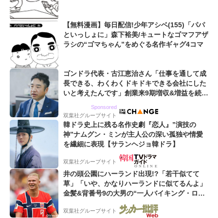
【無料漫画】毎日配信!少年アシベ(155)「パパ
といっしょに」森下裕美/キュートなゴマフアザ
ラシの“ゴマちゃん”をめぐる名作ギャグ4コマ
ゴンドラ代表・古江恵治さん「仕事を通して成
長できる、わくわくドキドキできる会社にした
いと考えたんです」創業来9期増収&増益を続け
るWebマーケティング会社のアイデンティティ
Sponsored
双葉社グループサイト
韓ドラ史上に残る名作史劇『恋人』”演技の
神”ナムグン・ミンが主人公の深い孤独や情愛
を繊細に表現【サランヘジョ韓ドラ】
双葉社グループサイト
井の頭公園にハーランド出現!?「若干似てて
草」「いや、かなりハーランドに似てるんよ」
金髪&背番号9の大男の“一人バイキング・ロ
ー”映像が話題!「元気をもらった」
双葉社グループサイト