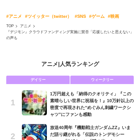
#アニメ
#ツイッター（twitter）
#SNS
#ゲーム
#映画
TOP
アニメ
『デジモン』クラウドファンディング実施に賛否「応援したいと思えない」
の声も
アニメ
|
人気ランキング
デイリー
ウィークリー
1万円超えも「納得のクオリティ」『この
素晴らしい世界に祝福を！』10万針以上の
密度で再現された“めぐみん刺繍ワークシ
ャツ”にファンも感動
放送40周年『機動戦士ガンダムZZ』いま
だ語り継がれる「伝説のトンデモシー