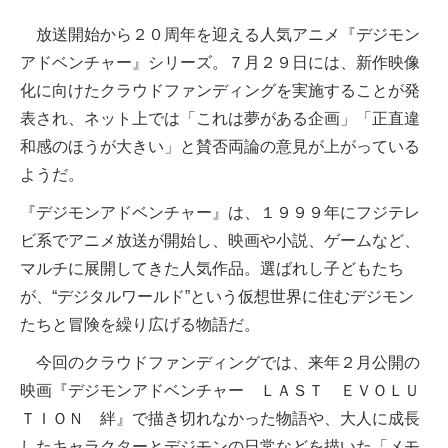
放送開始から２０周年を迎える人気アニメ『デジモン
アドベンチャー』シリーズ。７月２９日には、新作映像
化に向けたクラウドファンディングを実施することが発
表され、ネット上では「これは夢がある企画」「正直違
和感のほうが大きい」と賛否両論の意見が上がっている
ようだ。
『デジモンアドベンチャー』は、１９９９年にフジテレ
ビ系でアニメ放送が開始し、映画や小説、ゲームなど、
マルチに展開してきた人気作品。選ばれし子どもたち
が、“デジタルワールド”という仮想世界に住むデジモン
たちと冒険を繰り広げる物語だ。
今回のクラウドファンディングでは、来年２月公開の
映画『デジモンアドベンチャー ＬＡＳＴ ＥＶＯＬＵ
ＴＩＯＮ 絆』で描き切れなかった物語や、大人に成長
したキャラクターとデジモンの日常などを描いた「メモ