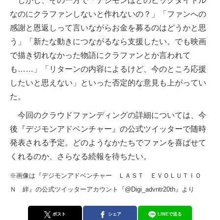
しかし、その一方で「デジモンほどのビッグタイトル
なのにクラファンしないと作れないの？」「ファンへの
感謝と恩返しって言いながらお金を募るのはどうかと思
う」「新たな動きにつながるなら支援したい。でも映画
で描き切れなかった物語にクラファンとか言われて
も……」「リターンの内容によるけど、今のところ応援
したいと思えない」といった否定的な意見も上がってい
た。
今回のクラウドファンディングの詳細については、今
後『デジモンアドベンチャー』の公式ツイッターで随時
発表される予定。どのようなかたちでファンを喜ばせて
くれるのか、さらなる続報を待ちたい。
※画像は『デジモンアドベンチャー ＬＡＳＴ ＥＶＯＬＵＴＩＯ
Ｎ 絆』の公式ツイッターアカウント『@Digi_advntr20th』より
ポスト
シェア
LINEで送る