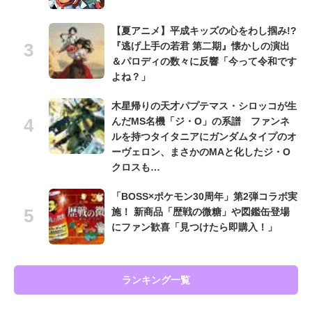
【夏アニメ】平成キッズの心をわし掴み!?
『逃げ上手の若君 第二期』懐かしの演出
＆パロディの数々に反響「今って令和です
よね？」
木星帰りの天才パプテマス・シロッコが生
んだMS名機「ジ・O」の系譜 ファンネ
ルを持つタイタニアにガンダムタイプのオ
ーヴェロン、まさかのMAと化したジ・O
クロスも…
「BOSS×ポケモン30周年」第2弾コラボ実
施！ 新商品「歴戦の微糖」や図鑑缶登場
にファン歓喜「見つけたら即購入！」
ランキング一覧