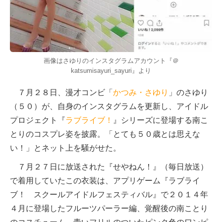
画像はさゆりのインスタグラムアカウント『＠
katsumisayuri_sayuri』より
７月２８日、漫才コンビ「
かつみ・さゆり
」のさゆり
（５０）が、自身のインスタグラムを更新し、アイドル
プロジェクト『
ラブライブ！
』シリーズに登場する南こ
とりのコスプレ姿を披露。「とても５０歳とは思えな
い！」とネット上を騒がせた。
７月２７日に放送された『せやねん！』（毎日放送）
で着用していたこの衣装は、アプリゲーム『ラブライ
ブ！ スクールアイドルフェスティバル』で２０１４年
４月に登場したフルーツパーラー編、覚醒後の南ことり