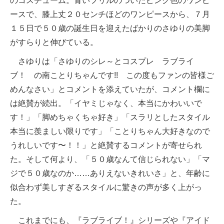
のコスチューム。青いフリルのついたピンク色のワンピ
ースで、膝上丈２０センチほどのワンピースから、７月
１５日で５０歳の誕生日を迎えたばかりのさゆりの美脚
がすらりと伸びている。
さゆりは「さゆりのシレ～とコスプレ ラブライ
ブ！ の南ことりちゃんです!! この度もファンの皆様ご
めんなさい」とコメントを添えていたが、コメント欄に
は絶賛が続出。「イヤミじゃなく、本当にかわいいで
す！」「脚めちゃくちゃ好き」「スラリとしたスタイル
本当に羨ましい限りです」「ことりちゃん大好きなので
うれしいです〜！！」と絶賛するコメントが寄せられ
た。そして何より、「５０歳なんて信じられない」「マ
ジで５０歳なのか……ありえないきれいさ」と、年齢に
似合わず美しすぎるスタイルに驚きの声が多く上がっ
た。
これまでにも、『ラブライブ！』シリーズや『アイド