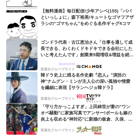
【無料漫画】毎日配信!少年アシベ(155)「パパ
といっしょに」森下裕美/キュートなゴマフアザ
ラシの“ゴマちゃん”をめぐる名作ギャグ4コマ
ゴンドラ代表・古江恵治さん「仕事を通して成
長できる、わくわくドキドキできる会社にした
いと考えたんです」創業来9期増収&増益を続け
るWebマーケティング会社のアイデンティティ
Sponsored
双葉社グループサイト
韓ドラ史上に残る名作史劇『恋人』”演技の
神”ナムグン・ミンが主人公の深い孤独や情愛
を繊細に表現【サランヘジョ韓ドラ】
双葉社グループサイト
「守り方かっこよすぎ」上田綺世が妻の“ワン
オペ騒動”に家族写真でアンサー!ボールも嫁の
炎上も収める“神対応”に新婚の板倉、久保、長
友夫妻も続々エール!
双葉社グループサイト