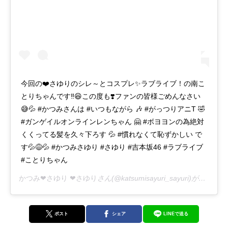
今回の❤️さゆりのシレ～とコスプレ✨ラブライブ！の南こ
とりちゃんです‼️😆この度も❣️ファンの皆様ごめんなさい
😅💦 #かつみさんは #いつもながら 🎶 #がっつりアニT 🤣
#ガンゲイルオンラインレンちゃん 🤗 #ボヨヨンの為絶対
くくってる髪を久々下ろす 💦 #慣れなくて恥ずかしい で
す💦😅💦 #かつみさゆり #さゆり #吉本坂46 #ラブライブ
#ことりちゃん
かつみ❤さゆり ❤さゆり
さん(@katsumisayuri_sayuri)がシェアした投稿 -
ポスト
シェア
LINEで送る