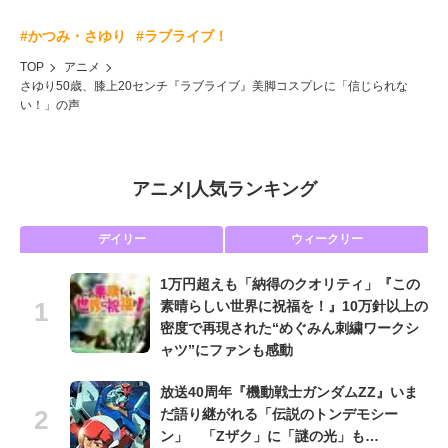
#かつみ・さゆり
#ラブライブ！
TOP
アニメ
さゆり50歳、膝上20センチ『ラブライブ』美脚コスプレに「信じられな
い！」の声
アニメ
|
人気ランキング
デイリー
ウィークリー
1万円超えも「納得のクオリティ」『この
素晴らしい世界に祝福を！』10万針以上の
密度で再現された“めぐみん刺繍ワークシ
ャツ”にファンも感動
放送40周年『機動戦士ガンダムZZ』いま
だ語り継がれる「伝説のトンデモシー
ン」 「Zザク」に「謎の光」も…