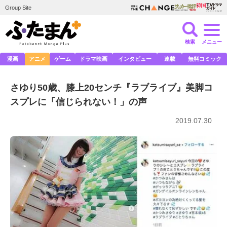
Group Site
検索
メニュー
漫画
アニメ
ゲーム
ドラマ映画
インタビュー
連載
無料コミック
さゆり50歳、膝上20センチ『ラブライブ』美脚コ
スプレに「信じられない！」の声
2019.07.30