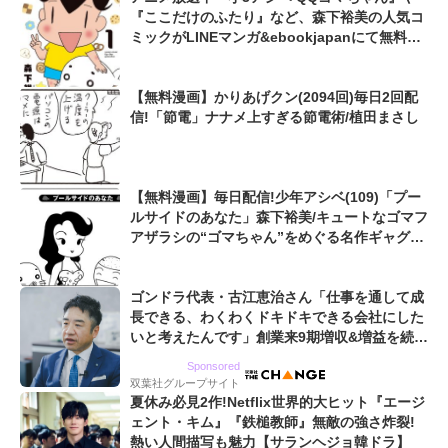
『ここだけのふたり』など、森下裕美の人気コ
ミックがLINEマンガ&ebookjapanにて無料公
開
【無料漫画】かりあげクン(2094回)毎日2回配
信!「節電」ナナメ上すぎる節電術/植田まさし
【無料漫画】毎日配信!少年アシベ(109)「プー
ルサイドのあなた」森下裕美/キュートなゴマフ
アザラシの“ゴマちゃん”をめぐる名作ギャグ4
コマ
ゴンドラ代表・古江恵治さん「仕事を通して成
長できる、わくわくドキドキできる会社にした
いと考えたんです」創業来9期増収&増益を続け
るWebマーケティング会社のアイデンティティ
Sponsored
双葉社グループサイト
夏休み必見2作!Netflix世界的大ヒット『エージ
ェント・キム』『鉄槌教師』無敵の強さ炸裂!
熱い人間描写も魅力【サランヘジョ韓ドラ】