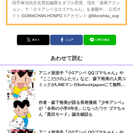
回手塚治虫文化賞短編賞をダブル受賞。現在「漫画アクシ
ョン」で『小３アシベＱＱゴマちゃん』を連載中。 公式サ
イト:
GOMACHAN HONPO
Xアカウント:
@Morishita_oop
ポスト
シェア
LINEで送る
あわせて読む
アニメ放送中『小3アシベ QQゴマちゃん』や
『ここだけのふたり』など、森下裕美の人気コ
ミックがLINEマンガ&ebookjapanにて無料公
開
作者・森下裕美が語る長寿漫画『少年アシベ』
が「令和の小学3年生」になったワケ ゴマちゃ
ん「黒目モード」誕生秘話も
アニメ放送中『小3アシベ QQゴマちゃん』や