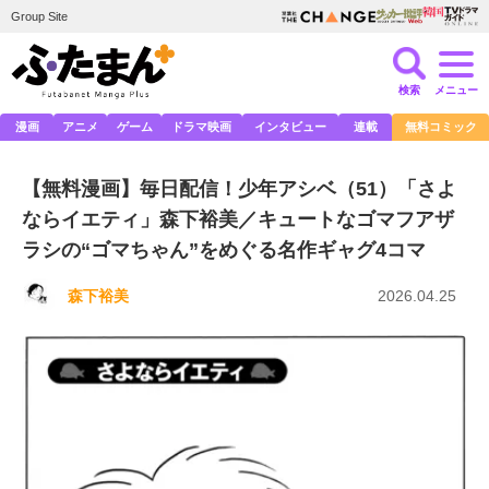
Group Site
検索
メニュー
漫画
アニメ
ゲーム
ドラマ映画
インタビュー
連載
無料コミック
【無料漫画】毎日配信！少年アシベ（51）「さよ
ならイエティ」森下裕美／キュートなゴマフアザ
ラシの“ゴマちゃん”をめぐる名作ギャグ4コマ
森下裕美
2026.04.25