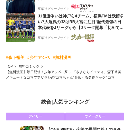
双葉社グループサイト
J1優勝争いは神戸ら4チーム、横浜FMは残留争
い?大混戦のJ2はRB大宮に注目!歴代最強の日
本代表をJリーグから【Jリーグ開幕「初めての
秋春制」の大激論】(6)
双葉社グループサイト
#森下裕美
#少年アシベ
#無料漫画
TOP
無料コミック
【無料漫画】毎日配信！少年アシベ（51）「さよならイエティ」森下裕美
／キュートなゴマフアザラシの“ゴマちゃん”をめぐる名作ギャグ4コマ
総合
|
人気ランキング
デイリー
ウィークリー
『ONE PIECE』今後の展開に絡んできそ