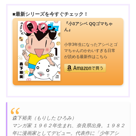
■最新シリーズを今すぐチェック！
『小3アシベ QQゴマちゃ
ん』
小学3年生になったアシベとゴ
マちゃんのかわいすぎる日常
が読める最新作はこちら
森下裕美（もりした ひろみ）
マンガ家 １９６２年生まれ、奈良県出身。１９８２
年に漫画家としてデビュー。代表作に「少年アシ