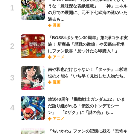
うな「意味深な表紙連載」 「神」エネル
の月での展開に、元王下七武海の謎めいた
過去も…
漫画
「BOSS×ポケモン30周年」第2弾コラボ実
施！ 新商品「歴戦の微糖」や図鑑缶登場
にファン歓喜「見つけたら即購入！」
アニメ
南や和也だけじゃない！『タッチ』上杉達
也の才能を「いち早く見出した人物たち」
漫画
放送40周年『機動戦士ガンダムZZ』いま
だ語り継がれる「伝説のトンデモシー
ン」 「Zザク」に「謎の光」も…
アニメ
『ちいかわ』ファンの記憶に残る「恐怖キ