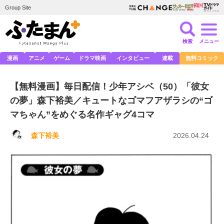
Group Site
検索
メニュー
漫画
アニメ
ゲーム
ドラマ映画
インタビュー
連載
無料コミック
【無料漫画】毎日配信！少年アシベ（50）「彼女
の夢」森下裕美／キュートなゴマフアザラシの“ゴ
マちゃん”をめぐる名作ギャグ4コマ
森下裕美
2026.04.24