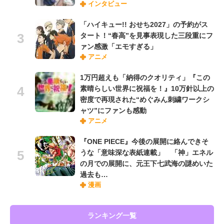
インタビュー
「ハイキュー!! おせち2027」の予約がス
タート！“春高”を見事表現した三段重にフ
ァン感激「エモすぎる」
アニメ
1万円超えも「納得のクオリティ」『この
素晴らしい世界に祝福を！』10万針以上の
密度で再現された“めぐみん刺繍ワークシ
ャツ”にファンも感動
アニメ
『ONE PIECE』今後の展開に絡んできそ
うな「意味深な表紙連載」 「神」エネル
の月での展開に、元王下七武海の謎めいた
過去も…
漫画
ランキング一覧