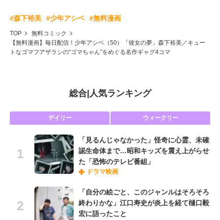
#森下裕美
#少年アシベ
#無料漫画
TOP
無料コミック
【無料漫画】毎日配信！少年アシベ（50）「彼女の夢」森下裕美／キュー
トなゴマフアザラシの“ゴマちゃん”をめぐる名作ギャグ4コマ
総合
|
人気ランキング
デイリー
ウィークリー
「見るんじゃなかった」怪奇に心霊、未確
認生命体まで…昭和キッズを震え上がらせ
た「恐怖のテレビ番組」
ドラマ映画
「自分の絵ごと、このジャンルはそろそろ
終わりかな」江口寿史が炎上を経て樋口毅
宏に語ったこと