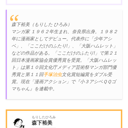
森下裕美（もりした ひろみ）
マンガ家 １９６２年生まれ、奈良県出身。１９８２
年に漫画家としてデビュー。代表作に「少年アシ
ベ」、「ここだけのふたり!」、「大阪ハムレット」
などの作品がある。「ここだけのふたり!」で第２１
回日本漫画家協会賞優秀賞を受賞。「大阪ハムレッ
ト」は第１０回文化庁メディア芸術祭マンガ部門優
秀賞と第１１回
手塚治虫
文化賞短編賞をダブル受
賞。現在「漫画アクション」で『小３アシベＱＱゴ
マちゃん』を連載中。
もりしたひろみ
森下裕美