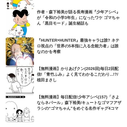
開
作者・森下裕美が語る長寿漫画『少年アシベ』
が「令和の小学3年生」になったワケ ゴマちゃ
ん「黒目モード」誕生秘話も
『HUNTER×HUNTER』最強キャラは誰? ネテ
ロ視点の「世界の5本指に入る念能力者」は誰
なのかを考察
【無料漫画】かりあげクン(2026回)毎日2回配
信!「青竹ふみ」よく見てわかるこだわり...!?/
植田まさし
【無料漫画】毎日配信!少年アシベ(157)「さよ
ならネパール」森下裕美/キュートなゴマフアザ
ラシの“ゴマちゃん”をめぐる名作ギャグ4コマ