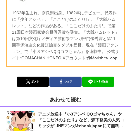
1962年生まれ、奈良県出身。1982年にデビュー。代表作
に「少年アシベ」、「ここだけのふたり!」、「大阪ハム
レット」などの作品がある。「ここだけのふたり!」で第
21回日本漫画家協会賞優秀賞を受賞。「大阪ハムレット」
は第10回文化庁メディア芸術祭マンガ部門優秀賞と第11
回手塚治虫文化賞短編賞をダブル受賞。現在「漫画アクシ
ョン」で『小３アシベＱＱゴマちゃん』を連載中。 公式サ
イト:
GOMACHAN HONPO
Xアカウント:
@Morishita_oop
ポスト
シェア
LINEで送る
あわせて読む
アニメ放送中『小3アシベ QQゴマちゃん』や
『ここだけのふたり』など、森下裕美の人気コ
ミックがLINEマンガ&ebookjapanにて無料公