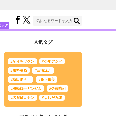
ミック
人気タグ
#かりあげクン
#少年アシベ
#無料漫画
#三浦涼介
#植田まさし
#森下裕美
#機動戦士ガンダム
#佐藤流司
#名探偵コナン
#よしだみほ