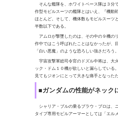
そんな艦隊を、ホワイトベース隊は３分で
作型モビルスーツの艦隊とはいえ、『機動
ほとんど。そして、機体数もモビルスーツ
半数以下である。
アムロが撃墜したのは、その中の９機のリ
作中ではこう呼ばれたことはなかったが、
「白い悪魔」のような恐ろしい強さだろう
宇宙攻撃軍総司令官のドズル中将は、大火
ック・ドム１０機が欲しいと漏らしている
見てもジオンにとって大きな痛手となった
■ガンダムの性能がネック
シャリア・ブルの乗るブラウ・ブロは、ニ
タイプ専用モビルアーマーとしては「エル