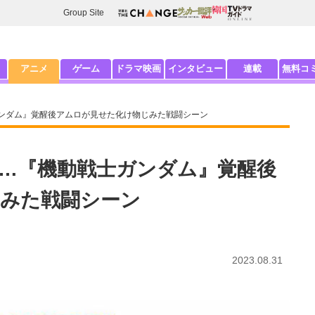
Group Site
アニメ
ゲーム
ドラマ映画
インタビュー
連載
無料コ
ガンダム』覚醒後アムロが見せた化け物じみた戦闘シーン
に…『機動戦士ガンダム』覚醒後
みた戦闘シーン
2023.08.31