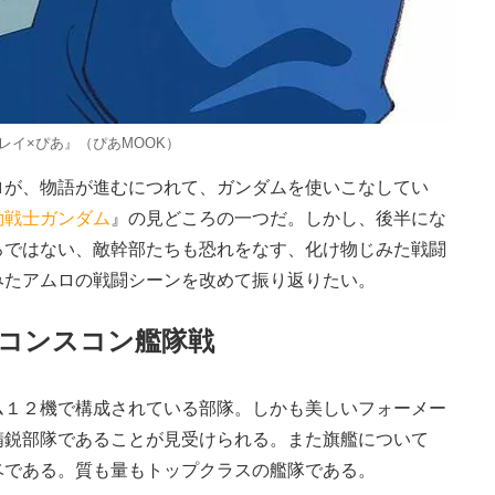
イ×ぴあ』（ぴあMOOK）
が、物語が進むにつれて、ガンダムを使いこなしてい
動戦士ガンダム
』の見どころの一つだ。しかし、後半にな
ろではない、敵幹部たちも恐れをなす、化け物じみた戦闘
みたアムロの戦闘シーンを改めて振り返りたい。
、コンスコン艦隊戦
１２機で構成されている部隊。しかも美しいフォーメー
精鋭部隊であることが見受けられる。また旗艦について
ベである。質も量もトップクラスの艦隊である。