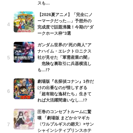
スも…
劇
【2026夏アニメ】「完全にノ
け
ーマークだった…」予想外の
「
完成度で話題沸騰！今期の“ダ
れ
ークホース枠”3選
「
ガンダム世界の“死の商人”ア
『
ナハイム・エレクトロニクス
2
社が見せた「軍需産業の闇」
ト
危険な裏取引に兵器横流し
ッ
も…!?
「
劇場版『名探偵コナン』1作だ
コ
けの出番なのが惜しすぎる
別
「超有能な逸材たち」生きて
「
れば大活躍間違いなし…!?
プ
圧巻のコンセプトルームに驚
「
嘆 「劇場版 まどか☆マギカ
品
〈ワルプルギスの廻天〉×サン
ス
シャインシティプリンスホテ
ィ