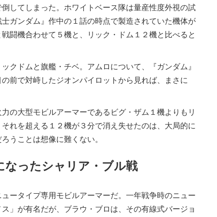
倒してしまった。ホワイトベース隊は量産性度外視の試
戦士ガンダム』作中の１話の時点で製造されていた機体が
と戦闘機合わせて５機と、リック・ドム１２機と比べると
ックドムと旗艦・チベ。アムロについて、『ガンダム』
目の前で対峙したジオンパイロットから見れば、まさに
。
力の大型モビルアーマーであるビグ・ザム１機よりもリ
。それを超える１２機が３分で消え失せたのは、大局的に
だろうことは想像に難くない。
になったシャリア・ブル戦
ュータイプ専用モビルアーマーだ。一年戦争時のニュー
メス」が有名だが、ブラウ・ブロは、その有線式バージョ