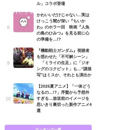
ル」コラボ登場
ン
かわいいだけじゃない…実は
「
けっこう闇が深い『ちいか
ン
わ』のホラー回 映画『人魚
た
の島のひみつ』を見る前に心
「
の準備を…!?
ー
『機動戦士ガンダム』視聴者
『
を惑わせた「不可解シーン」
を
「ミライの生足」に「ジオ
「
ングのコクピット」も…“謎描
ン
写”はミスか、それとも演出か
写
【2026夏アニメ】「一体どう
ガ
なるの…!?」序盤から予想外
ナ
すぎる…放送前のイメージを
社
思いきり裏切った新作アニメ4
危
選
も…
ランキング一覧
ラン