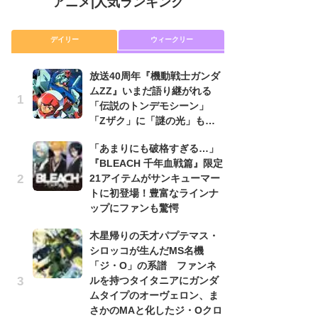
アニメ
|
人気ランキング
デイリー
ウィークリー
放送40周年『機動戦士ガンダ
放
ムZZ』いまだ語り継がれる
ム
「伝説のトンデモシーン」
「
「Zザク」に「謎の光」も…
「
「あまりにも破格すぎる…」
木
『BLEACH 千年血戦篇』限定
シ
21アイテムがサンキューマー
「
トに初登場！豊富なラインナ
ル
ップにファンも驚愕
ム
さ
木星帰りの天才パプテマス・
ス
シロッコが生んだMS名機
「ジ・O」の系譜 ファンネ
【
ルを持つタイタニアにガンダ
ー
ムタイプのオーヴェロン、ま
完
さかのMAと化したジ・Oクロ
ー