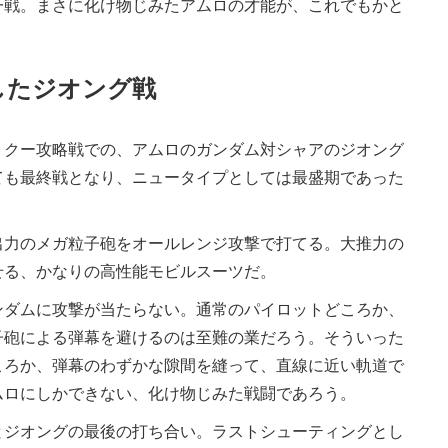
一戦。まさに化け物じみたアムロの才能が、これでもかと
したジオング戦
クー攻略戦での、アムロのガンダム対シャアのジオング
ても最終戦となり、ニュータイプとしては最盛期であった
力のメガ粒子砲をオールレンジ攻撃で打てる。大推力の
せる、かなりの高性能モビルスーツだ。
ダムに攻撃が当たらない。通常のパイロットどころか、
子砲による弾幕を避けるのは至難の業だろう。そういった
ころか、弾幕のわずかな隙間を縫って、直線に近い軌道で
ムロにしかできない、化け物じみた戦闘であろう。
ジオングの最後の打ち合い。ラストシューティングとし