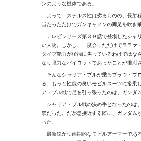
ンのような機体である。
よって、ステルス性は劣るものの、長射程
当たっただけでガンキャノンの両足を吹き
テレビシリーズ第３９話で登場したシャリ
い人物。しかし、一度会っただけでララァ
タイプ能力が極端に劣っているわけではな
なり強力なパイロットであったことが推測
そんなシャリア・ブルが乗るブラウ・ブロ
る。もっと性能の良いモビルスーツに搭乗
ア・ブル戦で足を引っ張ったのは、ガンダ
シャリア・ブル戦の決め手となったのは、
撃だった。だが急接近する際に、ガンダム
った。
最新鋭かつ画期的なモビルアーマーである