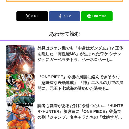
ポスト
シェア
LINEで送る
あわせて読む
外見はジオン機でも「中身はガンダム」!? 正体
を隠した「高性能MS」が生まれたワケ シナン
ジュにガーベラテトラ、ペーネロペーも...
『ONE PIECE』今後の展開に絡んできそうな
「意味深な表紙連載」 「神」エネルの月での展
開に、元王下七武海の謎めいた過去も...
読者も愛着があるだけに余計つらい...『HUNTE
R×HUNTER』脳改造に『ONE PIECE』釜茹で
の刑『ジャンプ』名キャラたちの「壮絶すぎる
最期」