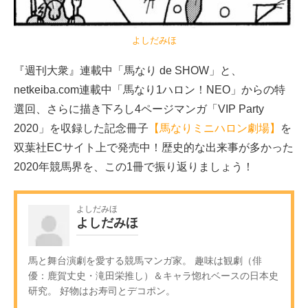
よしだみほ
『週刊大衆』連載中「馬なり de SHOW」と、
netkeiba.com連載中「馬なり1ハロン！NEO」からの特
選回、さらに描き下ろし4ページマンガ「VIP Party
2020」を収録した記念冊子
【馬なりミニハロン劇場】
を
双葉社ECサイト上で発売中！歴史的な出来事が多かった
2020年競馬界を、この1冊で振り返りましょう！
よしだみほ
よしだみほ
馬と舞台演劇を愛する競馬マンガ家。 趣味は観劇（俳
優：鹿賀丈史・滝田栄推し）＆キャラ惚れベースの日本史
研究。 好物はお寿司とデコポン。