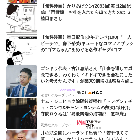
【無料漫画】かりあげクン(2093回)毎日2回配
信!「両替機」お札を入れたら出てきたのは.../
植田まさし
【無料漫画】毎日配信!少年アシベ(108)「一人
ビーチで」森下裕美/キュートなゴマフアザラシ
の“ゴマちゃん”をめぐる名作ギャグ4コマ
ゴンドラ代表・古江恵治さん「仕事を通して成
長できる、わくわくドキドキできる会社にした
いと考えたんです」創業来9期増収&増益を続け
るWebマーケティング会社のアイデンティティ
Sponsored
双葉社グループサイト
ナム・ジュヒョク除隊後復帰作『トングン』チ
ョ・スンウ&チャン・ヨンナムの熱演に釘付け!
寺院ロケ地は半島最南端の海南郡「道卒庵」
【韓ドラから始める韓国旅行】
双葉社グループサイト
井の頭公園にハーランド出現!?「若干似てて
草」「いや、かなりハーランドに似てるんよ」