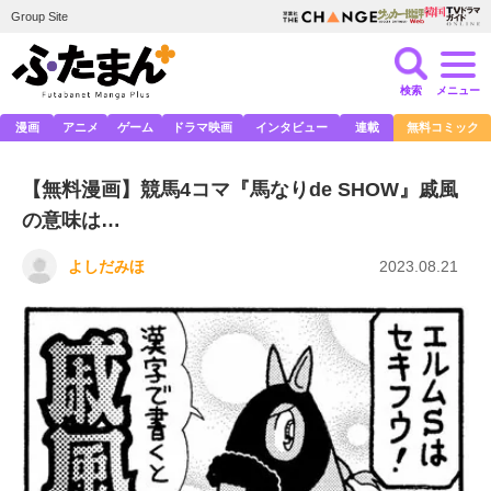
Group Site
検索
メニュー
漫画
アニメ
ゲーム
ドラマ映画
インタビュー
連載
無料コミック
【無料漫画】競馬4コマ『馬なりde SHOW』戚風
の意味は…
よしだみほ
2023.08.21