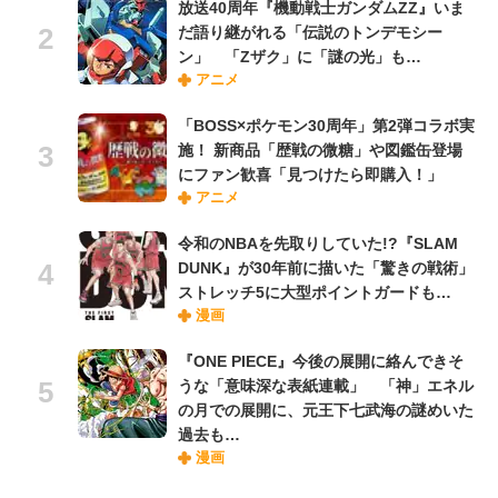
放送40周年『機動戦士ガンダムZZ』いま
だ語り継がれる「伝説のトンデモシー
ン」 「Zザク」に「謎の光」も…
アニメ
「BOSS×ポケモン30周年」第2弾コラボ実
施！ 新商品「歴戦の微糖」や図鑑缶登場
にファン歓喜「見つけたら即購入！」
アニメ
令和のNBAを先取りしていた!?『SLAM
DUNK』が30年前に描いた「驚きの戦術」
ストレッチ5に大型ポイントガードも…
漫画
『ONE PIECE』今後の展開に絡んできそ
うな「意味深な表紙連載」 「神」エネル
の月での展開に、元王下七武海の謎めいた
過去も…
漫画