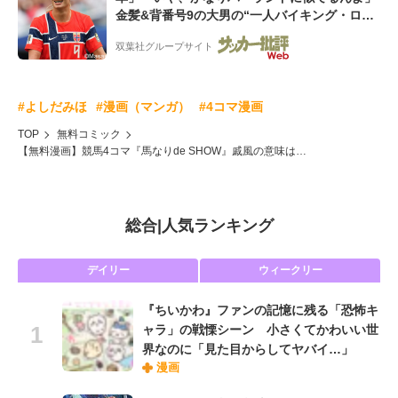
金髪&背番号9の大男の“一人バイキング・ロ
ー”映像が話題!「元気をもらった」
双葉社グループサイト
#よしだみほ
#漫画（マンガ）
#4コマ漫画
TOP
無料コミック
【無料漫画】競馬4コマ『馬なりde SHOW』戚風の意味は…
総合
|
人気ランキング
デイリー
ウィークリー
『ちいかわ』ファンの記憶に残る「恐怖キ
ャラ」の戦慄シーン 小さくてかわいい世
界なのに「見た目からしてヤバイ…」
漫画