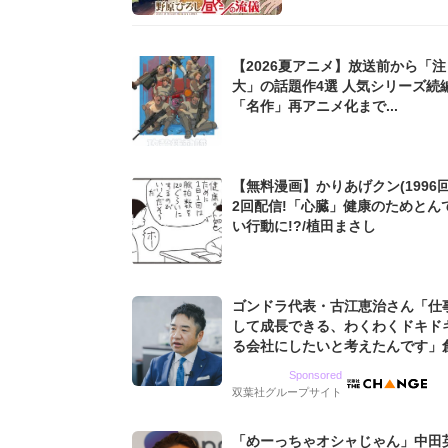
【2026夏アニメ】放送前から「
大」の話題作4選 人気シリーズ続
「名作」再アニメ化まで...
【無料漫画】かりあげクン(1996回
2回配信!「心臓」健康のためとん
い行動に!?/植田まさし
ゴンドラ代表・古江恵治さん「仕
して成長できる、わくわくドキド
る会社にしたいと考えたんです」
9期増収&増益を続けるWebマー
Sponsored
グ会社のアイデンティティ
双葉社グループサイト
「めーっちゃオシャじゃん」中田