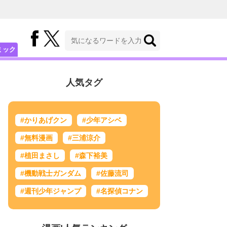
ミック
人気タグ
#かりあげクン
#少年アシベ
#無料漫画
#三浦涼介
#植田まさし
#森下裕美
#機動戦士ガンダム
#佐藤流司
#週刊少年ジャンプ
#名探偵コナン