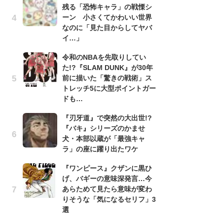
残る「恐怖キャラ」の戦慄シ
『
ーン 小さくてかわいい世界
残
なのに「見た目からしてヤバ
ー
イ…」
な
イ
令和のNBAを先取りしてい
た!?『SLAM DUNK』が30年
『
前に描いた「驚きの戦術」ス
に
トレッチ5に大型ポイントガー
も
ドも…
を
役
『刃牙道』で突然の大出世!?
『バキ』シリーズのかませ
ア
犬・本部以蔵が「最強キャ
ー
ラ」の座に躍り出たワケ
場
ァ
『ワンピース』クザンに黒ひ
げ、バギーの意味深発言…今
努
あらためて見たら意味が変わ
ジ
りそうな「気になるセリフ」3
鬼
選
の