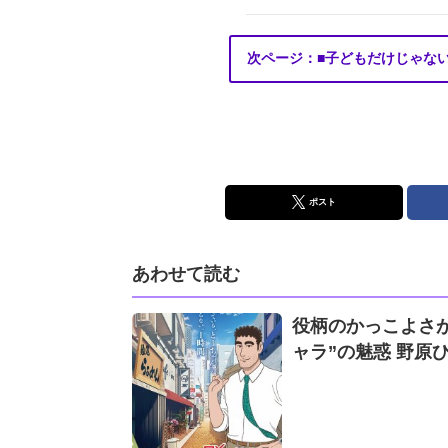
次ページ：■子どもだけじゃな
ポスト
あわせて読む
役柄のかっこよさが
ャラ”の魅惑 野原