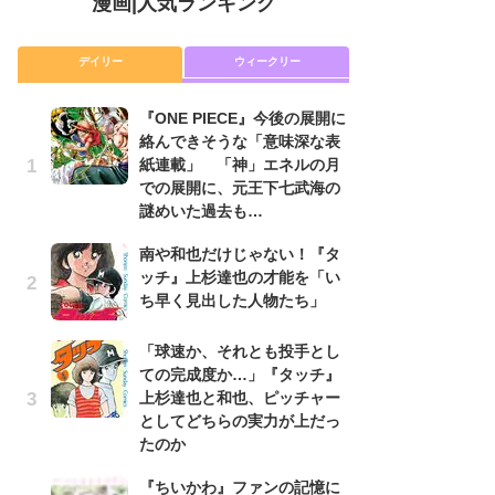
漫画
|
人気ランキング
デイリー
ウィークリー
『ONE PIECE』今後の展開に
舞
絡んできそうな「意味深な表
編
紙連載」 「神」エネルの月
禁
での展開に、元王下七武海の
「
謎めいた過去も…
連
南や和也だけじゃない！『タ
令
ッチ』上杉達也の才能を「い
た!
ち早く見出した人物たち」
前
ト
ド
「球速か、それとも投手とし
ての完成度か…」『タッチ』
『O
上杉達也と和也、ピッチャー
絡
としてどちらの実力が上だっ
紙
たのか
で
謎
『ちいかわ』ファンの記憶に