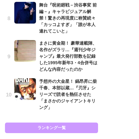
舞台『呪術廻戦－渋谷事変 前
南
編－』キャラビジュアル解
ッ
禁！驚きの再現度に称賛続々
ち
「カッコよすぎ」「誰が本人
連れてこいと」
怖
まさに黄金期！ 豪華連載陣、
代
名作がズラリ…『週刊少年ジ
加
ャンプ』最大発行部数を記録
思
した1995年新年3・4合併号は
原
どんな内容だったのか
闘
予想外の大金星！ 鎬昂昇に柴
ア
千春、本部以蔵…『刃牙』シ
の
リーズで読者を熱狂させた
「まさかのジャイアントキリ
ング」
ラン
ランキング一覧