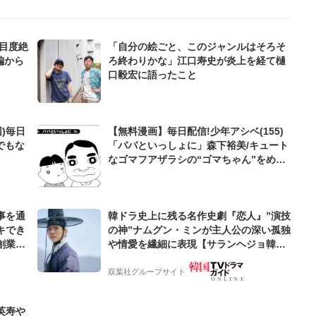
注目度絶
「自分の絵ごと、このジャンルはそろそ
編から
ろ終わりかな」江口寿史が炎上を経て樋
口毅宏に語ったこと
)毎日
【無料漫画】毎日配信!少年アシベ(155)
でもな
「パパといっしょに」森下裕美/キュート
なゴマフアザラシの“ゴマちゃん”をめぐ
る名作ギャグ4コマ
事を通
韓ドラ史上に残る名作史劇『恋人』”演技
キでき
の神”ナムグン・ミンが主人公の深い孤独
創業来
や情愛を繊細に表現【サランヘジョ韓ド
ケティン
ラ】
双葉社グループサイト
英寿や