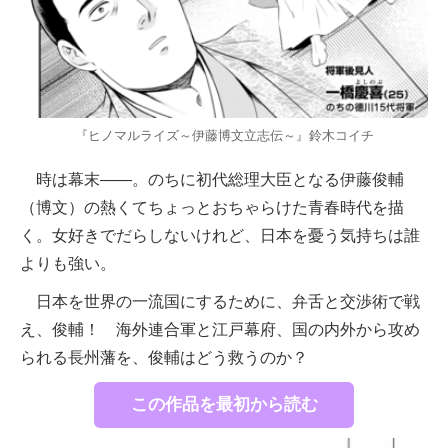
『ヒノマルライズ～伊藤博文立志伝～』鈴木コイチ
時は幕末――。のちに初代総理大臣となる伊藤俊輔
（博文）の熱くてちょっとおちゃらけた青春時代を描
く。女好きでだらしないけれど、日本を憂う気持ちは誰
よりも強い。
日本を世界の一流国にするために、弁舌と交渉術で戦
え、俊輔！ 海外連合軍と江戸幕府、国の内外から攻め
られる長州藩を、俊輔はどう救うのか？
この作品を最初から読む