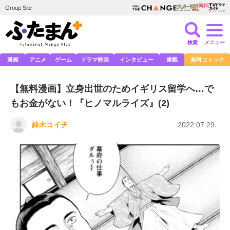
Group Site
検索
メニュー
漫画
アニメ
ゲーム
ドラマ映画
インタビュー
連載
無料コミック
【無料漫画】立身出世のためイギリス留学へ…で
もお金がない！『ヒノマルライズ』(2)
鈴木コイチ
2022.07.29