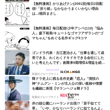
【無料漫画】かりあげクン(2091回)毎日2回配
信!「折り紙」なかなかうまくいかない理由
は.../植田まさし
【無料漫画】毎日配信!少年アシベ(110)「悩み
人」森下裕美/キュートなゴマフアザラシの“ゴ
マちゃん”をめぐる名作ギャグ4コマ
ゴンドラ代表・古江恵治さん「仕事を通して成
長できる、わくわくドキドキできる会社にした
いと考えたんです」創業来9期増収&増益を続け
るWebマーケティング会社のアイデンティティ
Sponsored
双葉社グループサイト
韓ドラ史上に残る名作史劇『恋人』”演技の
神”ナムグン・ミンが主人公の深い孤独や情愛
を繊細に表現【サランヘジョ韓ドラ】
双葉社グループサイト
井の頭公園にハーランド出現!?「若干似てて
草」「いや、かなりハーランドに似てるんよ」