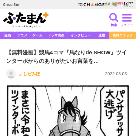
Group Site
検索
メニュー
漫画
アニメ
ゲーム
ドラマ映画
インタビュー
連載
無料コミック
【無料漫画】競馬4コマ『馬なりde SHOW』ツイ
ンターボからのありがたいお言葉を…
よしだみほ
2022.03.05