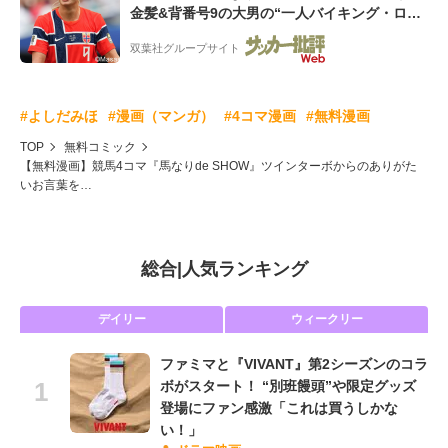
金髪&背番号9の大男の“一人バイキング・ロ
ー”映像が話題!「元気をもらった」
双葉社グループサイト
#よしだみほ
#漫画（マンガ）
#4コマ漫画
#無料漫画
TOP
無料コミック
【無料漫画】競馬4コマ『馬なりde SHOW』ツインターボからのありがた
いお言葉を…
総合
|
人気ランキング
デイリー
ウィークリー
ファミマと『VIVANT』第2シーズンのコラ
ボがスタート！ “別班饅頭”や限定グッズ
登場にファン感激「これは買うしかな
い！」