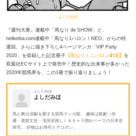
よしだみほ
『週刊大衆』連載中「馬なり de SHOW」と、
netkeiba.com連載中「馬なり1ハロン！NEO」からの特
選回、さらに描き下ろし4ページマンガ「VIP Party
2020」を収録した記念冊子
【馬なりミニハロン劇場】
を
双葉社ECサイト上で発売中！歴史的な出来事が多かった
2020年競馬界を、この1冊で振り返りましょう！
よしだみほ
よしだみほ
馬と舞台演劇を愛する競馬マンガ家。 趣味は観劇（俳
優：鹿賀丈史・滝田栄推し）＆キャラ惚れベースの日本史
研究。 好物はお寿司とデコポン。