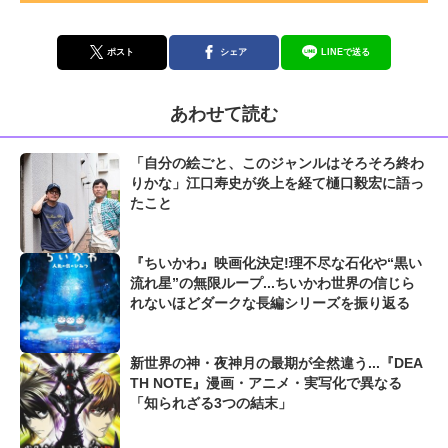
ポスト
シェア
LINEで送る
あわせて読む
「自分の絵ごと、このジャンルはそろそろ終わ
りかな」江口寿史が炎上を経て樋口毅宏に語っ
たこと
『ちいかわ』映画化決定!理不尽な石化や“黒い
流れ星”の無限ループ...ちいかわ世界の信じら
れないほどダークな長編シリーズを振り返る
新世界の神・夜神月の最期が全然違う...『DEA
TH NOTE』漫画・アニメ・実写化で異なる
「知られざる3つの結末」