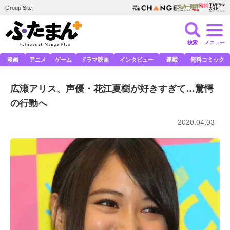
Group Site
検索
メニュー
漫画
アニメ
ゲーム
ドラマ映画
インタビュー
連載
無料コミック
広瀬アリス、声優・花江夏樹が好きすぎて…驚愕
の行動へ
2020.04.03