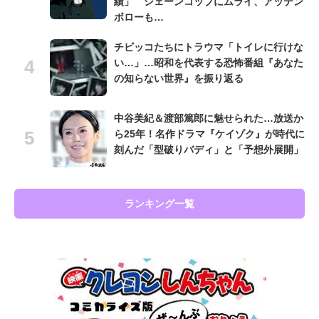
績」 シェーンコップにムライ、アッテン
ボローも…
チビッコたちにトラウマ「トイレに行けな
い…」…昭和を代表する恐怖番組『あなた
の知らない世界』を振り返る
中谷美紀＆渡部篤郎に魅せられた…放送か
ら25年！名作ドラマ『ケイゾク』が時代に
刻んだ「型破りバディ」と「予想外展開」
ランキング一覧