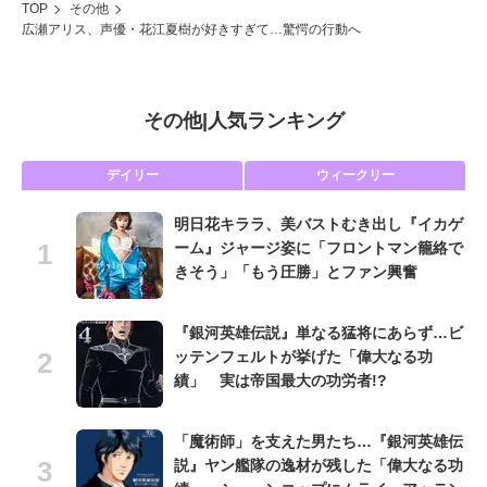
TOP
その他
広瀬アリス、声優・花江夏樹が好きすぎて…驚愕の行動へ
その他
|
人気ランキング
デイリー
ウィークリー
明日花キララ、美バストむき出し『イカゲ
ーム』ジャージ姿に「フロントマン籠絡で
きそう」「もう圧勝」とファン興奮
『銀河英雄伝説』単なる猛将にあらず…ビ
ッテンフェルトが挙げた「偉大なる功
績」 実は帝国最大の功労者!?
「魔術師」を支えた男たち…『銀河英雄伝
説』ヤン艦隊の逸材が残した「偉大なる功