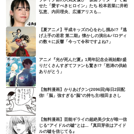
せた「愛すべきヒロイン」たち 松本若菜に井桁
弘恵、内田理央、広瀬アリスも...
【夏アニメ】平成キッズの心をわし掴み!?『逃
げ上手の若君 第二期』懐かしの演出&パロディ
の数々に反響「今って令和ですよね?」
アニメ『光が死んだ夏』1周年記念企画始動!盛
りだくさんすぎてファンも驚き!?「怒涛の供給
ありがとう」
【無料漫画】かりあげクン(2096回)毎日2回配
信!「脳」強すぎる“脳”の持ち主/植田まさし
【無料漫画】芸能ギライの超絶美少女が唯一信
じる“アイドルの嘘”とは...『真田芽依はアイド
ルの嘘を信じてる』