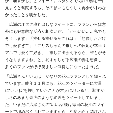
か、恥ずかし」とツイート。スタジオで花江の姿を一目
見ようと奮闘するも、その願いもむなしく再会が叶わな
かったことを明かした。
広瀬のオタク魂丸出しなツイートに、ファンからは意
外にも好意的な反応が相次いだ。「かわいい……私でも
そうします」「推せる推せるぞこれは」「想像しただけ
で可愛すぎて」「アリスちゃんの推しへの反応が本当リ
アルで可愛くて好き」「推しに出会えるなら、誰もがそ
うなりますよね」と、恥ずかしがる広瀬の姿を想像し、
多くのファンがほほ笑ましい気持ちになったようだ。
「広瀬さんといえば、かなりの花江ファンとして知られ
ています。昨年１１月にも、花江のツイッターに大量
に“いいね”を押していたことが本人にバレると、恥ずか
しさのあまり奇声のような絶叫をツイートしていまし
た。いまだに広瀬さんの“いいね”欄は毎日の花江のツイ
ートで埋め尽くされていますから、相変わらず花江さん