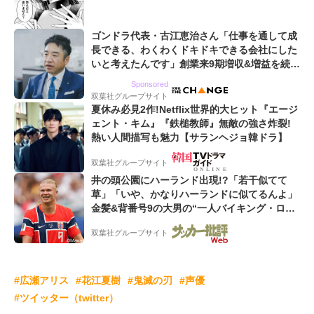
ゴンドラ代表・古江恵治さん「仕事を通して成
長できる、わくわくドキドキできる会社にした
いと考えたんです」創業来9期増収&増益を続け
るWebマーケティング会社のアイデンティティ
Sponsored
双葉社グループサイト
夏休み必見2作!Netflix世界的大ヒット『エージ
ェント・キム』『鉄槌教師』無敵の強さ炸裂!
熱い人間描写も魅力【サランヘジョ韓ドラ】
双葉社グループサイト
井の頭公園にハーランド出現!?「若干似てて
草」「いや、かなりハーランドに似てるんよ」
金髪&背番号9の大男の“一人バイキング・ロ
ー”映像が話題!「元気をもらった」
双葉社グループサイト
#広瀬アリス
#花江夏樹
#鬼滅の刃
#声優
#ツイッター（twitter）