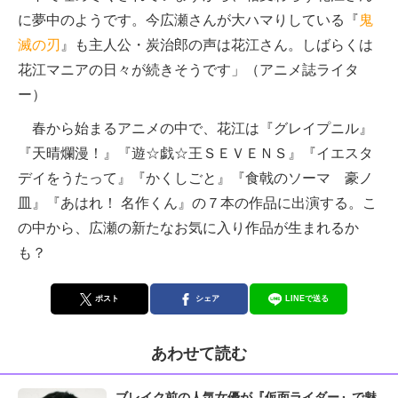
に夢中のようです。今広瀬さんが大ハマりしている『
鬼
滅の刃
』も主人公・炭治郎の声は花江さん。しばらくは
花江マニアの日々が続きそうです」（アニメ誌ライタ
ー）
春から始まるアニメの中で、花江は『グレイプニル』
『天晴爛漫！』『遊☆戯☆王ＳＥＶＥＮＳ』『イエスタ
デイをうたって』『かくしごと』『食戟のソーマ 豪ノ
皿』『あはれ！ 名作くん』の７本の作品に出演する。こ
の中から、広瀬の新たなお気に入り作品が生まれるか
も？
ポスト
シェア
LINEで送る
あわせて読む
ブレイク前の人気女優が『仮面ライダー』で魅