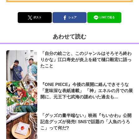
ポスト
シェア
LINEで送る
あわせて読む
「自分の絵ごと、このジャンルはそろそろ終わ
りかな」江口寿史が炎上を経て樋口毅宏に語っ
たこと
『ONE PIECE』今後の展開に絡んできそうな
「意味深な表紙連載」 「神」エネルの月での展
開に、元王下七武海の謎めいた過去も...
「グッズの量半端ない」映画『ちいかわ』公開
記念グッズが発売! SNSで話題の「人魚のうろ
こ」って何だ?