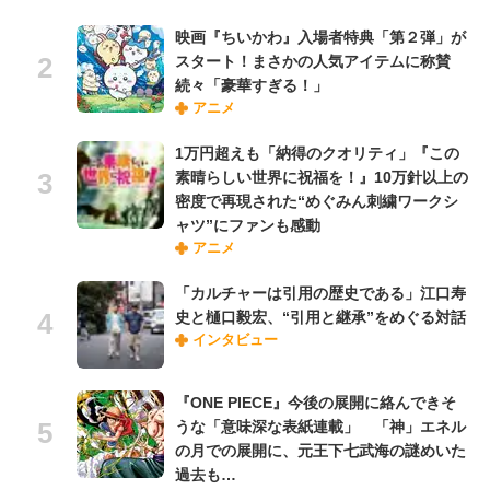
映画『ちいかわ』入場者特典「第２弾」が
スタート！まさかの人気アイテムに称賛
続々「豪華すぎる！」
アニメ
1万円超えも「納得のクオリティ」『この
素晴らしい世界に祝福を！』10万針以上の
密度で再現された“めぐみん刺繍ワークシ
ャツ”にファンも感動
アニメ
「カルチャーは引用の歴史である」江口寿
史と樋口毅宏、“引用と継承”をめぐる対話
インタビュー
『ONE PIECE』今後の展開に絡んできそ
うな「意味深な表紙連載」 「神」エネル
の月での展開に、元王下七武海の謎めいた
過去も…