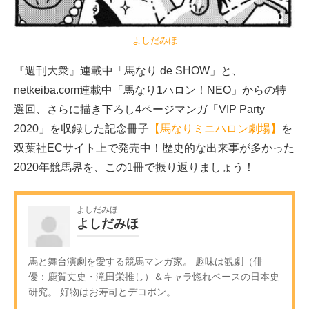
よしだみほ
『週刊大衆』連載中「馬なり de SHOW」と、
netkeiba.com連載中「馬なり1ハロン！NEO」からの特
選回、さらに描き下ろし4ページマンガ「VIP Party
2020」を収録した記念冊子
【馬なりミニハロン劇場】
を
双葉社ECサイト上で発売中！歴史的な出来事が多かった
2020年競馬界を、この1冊で振り返りましょう！
よしだみほ
よしだみほ
馬と舞台演劇を愛する競馬マンガ家。 趣味は観劇（俳
優：鹿賀丈史・滝田栄推し）＆キャラ惚れベースの日本史
研究。 好物はお寿司とデコポン。