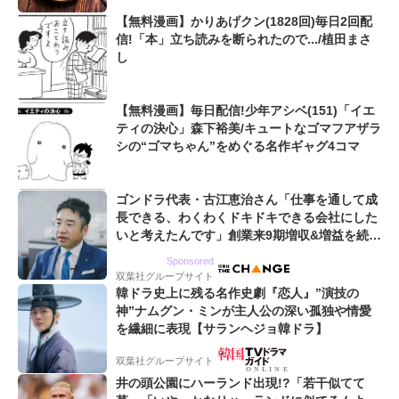
【無料漫画】かりあげクン(1828回)毎日2回配
信!「本」立ち読みを断られたので.../植田まさ
し
【無料漫画】毎日配信!少年アシベ(151)「イエ
ティの決心」森下裕美/キュートなゴマフアザラ
シの“ゴマちゃん”をめぐる名作ギャグ4コマ
ゴンドラ代表・古江恵治さん「仕事を通して成
長できる、わくわくドキドキできる会社にした
いと考えたんです」創業来9期増収&増益を続け
るWebマーケティング会社のアイデンティティ
Sponsored
双葉社グループサイト
韓ドラ史上に残る名作史劇『恋人』”演技の
神”ナムグン・ミンが主人公の深い孤独や情愛
を繊細に表現【サランヘジョ韓ドラ】
双葉社グループサイト
井の頭公園にハーランド出現!?「若干似てて