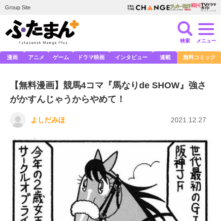
Group Site
検索
メニュー
漫画
アニメ
ゲーム
ドラマ映画
インタビュー
連載
無料コミック
【無料漫画】競馬4コマ『馬なりde SHOW』強さ
がかすんじゃうからやめて！
よしだみほ
2021.12.27