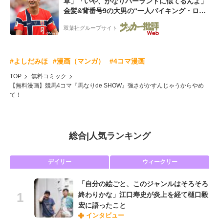
草」「いや、かなりハーランドに似てるんよ」
金髪&背番号9の大男の“一人バイキング・ロ
ー”映像が話題!「元気をもらった」
双葉社グループサイト
#よしだみほ
#漫画（マンガ）
#4コマ漫画
TOP
無料コミック
【無料漫画】競馬4コマ『馬なりde SHOW』強さがかすんじゃうからやめ
て！
総合
|
人気ランキング
デイリー
ウィークリー
「自分の絵ごと、このジャンルはそろそろ
終わりかな」江口寿史が炎上を経て樋口毅
宏に語ったこと
インタビュー